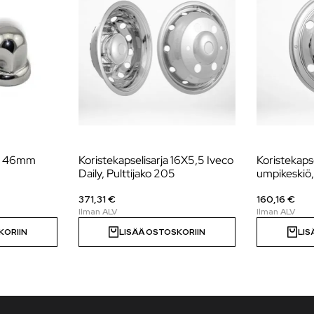
s, 46mm
Koristekapselisarja 16X5,5 Iveco
Koristekapse
Daily, Pulttijako 205
umpikeskiö
371,31 €
160,16 €
KORIIN
LISÄÄ OSTOSKORIIN
LIS