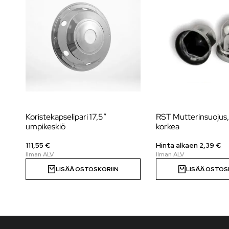
Koristekapselipari 17,5″
RST Mutterinsuoju
umpikeskiö
korkea
111,55 €
Hinta alkaen 2,39 €
LISÄÄ OSTOSKORIIN
LISÄÄ OSTOS