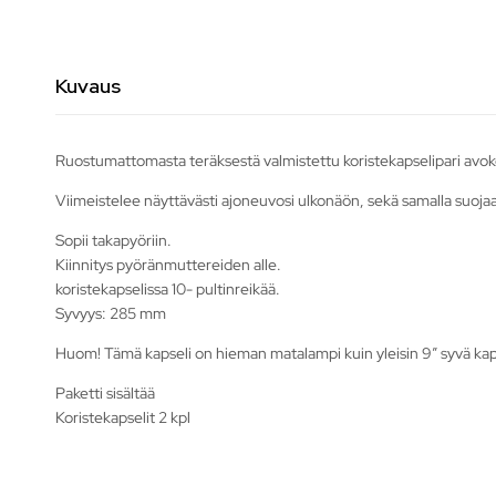
Kuvaus
Ruostumattomasta teräksestä valmistettu koristekapselipari avokes
Viimeistelee näyttävästi ajoneuvosi ulkonäön, sekä samalla suojaa
Sopii takapyöriin.
Kiinnitys pyöränmuttereiden alle.
koristekapselissa 10- pultinreikää.
Syvyys: 285 mm
Huom! Tämä kapseli on hieman matalampi kuin yleisin 9″ syvä kapsel
Paketti sisältää
Koristekapselit 2 kpl