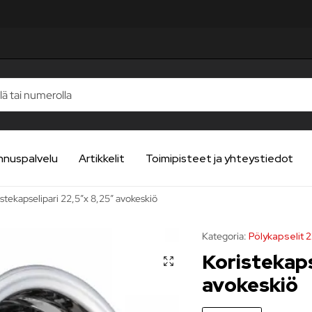
TELUA
TELUA
TELUA
TELUA
TELUA
nnuspalvelu
Artikkelit
Toimipisteet ja yhteystiedot
istekapselipari 22,5″x 8,25″ avokeskiö
Kategoria:
Pölykapselit 
Koristekaps
avokeskiö