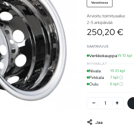
Varastossa
Arvioitu toimitusaika:
2-5 arkipäivää
250,20 €
SAATAVUUS
Verkkokauppa
Yli 10 kpl
MYYMÄLÄT
Nivala
Yli 10 kpl
Pirkkala
7 kpl
Oulu
6 kpl
Jaa