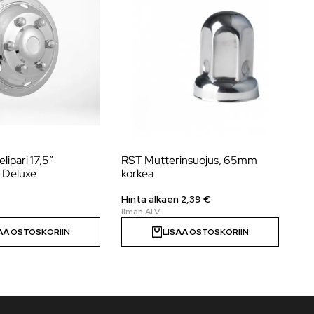
lipari 17,5″
RST Mutterinsuojus, 65mm
Sp
, Deluxe
korkea
Hinta alkaen 2,39 €
Hi
ÄÄ OSTOSKORIIN
LISÄÄ OSTOSKORIIN
Uutiskirje