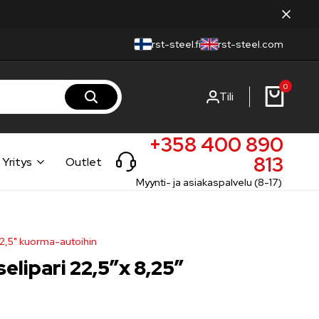
rst-steel.fi
rst-steel.com
0
Tili
+358 400 890
813
Yritys
Outlet
Myynti- ja asiakaspalvelu (8-17)
22,5" kuorma-autoihin
elipari 22,5″x 8,25″