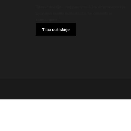
Tilaa uutiskirje – nappaa heti -10 % alennuskoodi ja
pysy ajan tasalla uutuuksista, tarjouksista ja
kampanjoista!
Tilaa uutiskirje