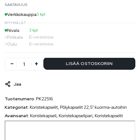
SAATAVUUS
Verkkokauppa
3 kpl
MYYMÄLÄT
Nivala
3 kpl
Pirkkala
Ei varastossa
Oulu
Ei varastossa
LISÄÄ OSTOSKORIIN
Jaa
Tuotenumero:
PK22516
Kategoriat:
Koristekapselit
,
Pölykapselit 22,5" kuorma-autoihin
Avainsanat:
Koristekapseli
,
Koristekapselipari
,
Koristekapselit