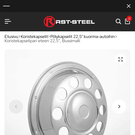
0
Etusivu
Koristekapselit
Pölykapselit 22,5" kuorma-autoihin
Koristekapselipari eteen 22,5″, Bussimalli