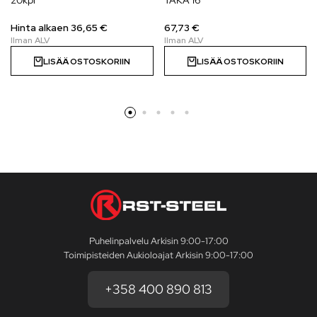
20kpl
TAKA 16″
Hinta alkaen
36,65
€
67,73 €
LISÄÄ OSTOSKORIIN
LISÄÄ OSTOSKORIIN
Puhelinpalvelu Arkisin 9:00-17:00
Toimipisteiden Aukioloajat Arkisin 9:00-17:00
+358 400 890 813