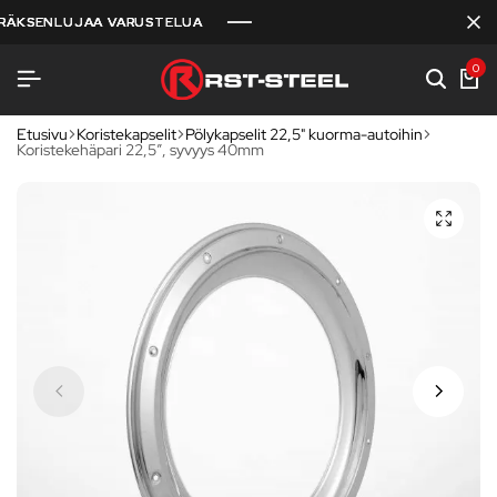
SENLUJAA VARUSTELUA
SENLUJAA VARUSTELUA
SENLUJAA VARUSTELUA
0
Etusivu
Koristekapselit
Pölykapselit 22,5" kuorma-autoihin
Koristekehäpari 22,5″, syvyys 40mm