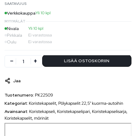
SAATAVUUS
Verkkokauppa
Yli 10 kpl
MYYMÄLÄT
Nivala
Yli 10 kpl
Pirkkala
Ei varastossa
Oulu
Ei varastossa
LISÄÄ OSTOSKORIIN
Jaa
Tuotenumero:
PK22509
Kategoriat:
Koristekapselit
,
Pölykapselit 22,5" kuorma-autoihin
Avainsanat:
Koristekapseli
,
Koristekapselipari
,
Koristekapselisarja
,
Koristekapselit
,
mörinät