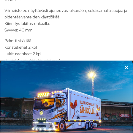
Viimeistelee näyttävästi ajoneuvosi ulkonäön, sekä samalla suojaa ja
pidentää vanteiden käyttöikää.
Kiinnitys lukitusrenkaalla.
Syvyys: 40 mm
Paketti sisältää
Koristekehät 2 kpl
Lukitusrenkaat 2 kpl
Kiinnitykseen tarvittavat ruuvit
✕
Sopii ajoneuvoon
Koristekehäpari 22,5", syvyys 40mm sopii seuraaviin
merkkeihin/malleihin:
Sopii kaikkiin ajoneuvoihin ja ajoneuvomalleihin.