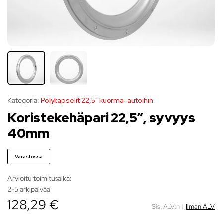
Kategoria:
Pölykapselit 22,5" kuorma-autoihin
Koristekehäpari 22,5″, syvyys
40mm
Varastossa
Arvioitu toimitusaika:
2-5 arkipäivää
128,29 €
Sis. ALV:n
|
Ilman ALV