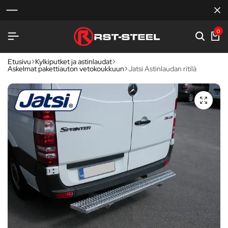
0
Etusivu
Kylkiputket ja astinlaudat
Askelmat pakettiauton vetokoukkuun
Jatsi Astinlaudan ritilä