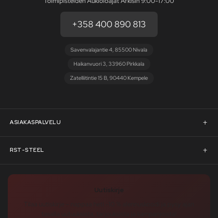
Toimipisteiden Aukioloajat Arkisin 9:00-17:00
+358 400 890 813
Savenvalajantie 4, 85500 Nivala
Haikanvuori 3, 33960 Pirkkala
Zatelliitintie 15 B, 90440 Kempele
ASIAKASPALVELU
Asiakaspalvelu
RST-STEEL
Pyydä tarjous
RST-Steelin tarina
Uutiskirje
Rahoitus
rst-steel.com
Tilaa uutiskirje – nappaa heti -10 % alennuskoodi ja pysy ajan
tasalla uutuuksista, tarjouksista ja kampanjoista!