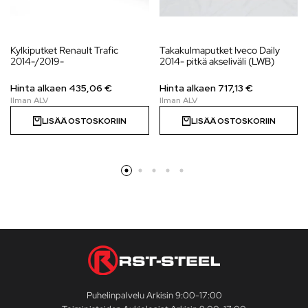
Kylkiputket Renault Trafic
Takakulmaputket Iveco Daily
2014-/2019-
2014- pitkä akseliväli (LWB)
Hinta alkaen
435,06
€
Hinta alkaen
717,13
€
LISÄÄ OSTOSKORIIN
LISÄÄ OSTOSKORIIN
Puhelinpalvelu Arkisin 9:00-17:00