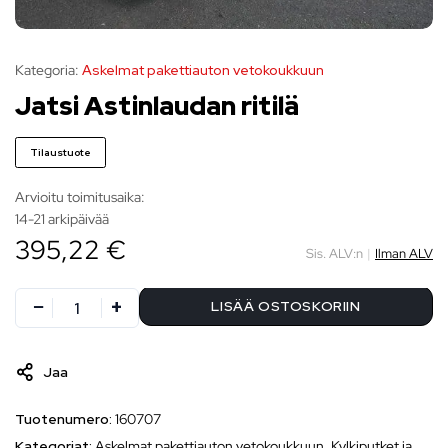
Kategoria:
Askelmat pakettiauton vetokoukkuun
Jatsi Astinlaudan ritilä
Tilaustuote
Arvioitu toimitusaika:
14-21 arkipäivää
395,22 €
Sis. ALV:n
|
Ilman ALV
LISÄÄ OSTOSKORIIN
Jaa
Tuotenumero:
160707
Kategoriat:
Askelmat pakettiauton vetokoukkuun
,
Kylkiputket ja