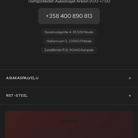
Toimipisteiden Aukioloajat Arkisin 9:00-17:00
+358 400 890 813
Savenvalajantie 4, 85500 Nivala
Haikanvuori 3, 33960 Pirkkala
Zatelliitintie 15 B, 90440 Kempele
ASIAKASPALVELU
Asiakaspalvelu
RST-STEEL
Pyydä tarjous
RST-Steelin tarina
Uutiskirje
Rahoitus
rst-steel.com
Tilaa uutiskirje – nappaa heti -10 % alennuskoodi ja pysy ajan
tasalla uutuuksista, tarjouksista ja kampanjoista!