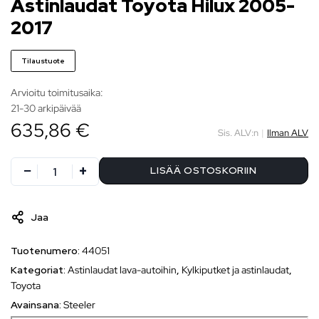
Astinlaudat Toyota Hilux 2005-
2017
Tilaustuote
Arvioitu toimitusaika:
21-30 arkipäivää
635,86 €
Sis. ALV:n
|
Ilman ALV
LISÄÄ OSTOSKORIIN
Jaa
Tuotenumero:
44051
Kategoriat:
Astinlaudat lava-autoihin
,
Kylkiputket ja astinlaudat
,
Toyota
Avainsana:
Steeler