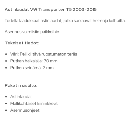
Astinlaudat VW Transporter T5 2003-2015
Todella laadukkaat astinlaudat, jotka suojaavat helmoja kolhuilta.
Asennus valmiisiin paikkoihin.
Tekniset tiedot:
Väri: Peilikiiltävä ruostumaton teräs
Putken halkaisija: 70 mm
Putken seinämä: 2 mm
Paketin sisältö:
Astinlaudat
Mallikohtaiset kiinnikkeet
Asennusohjeet