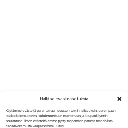
Hallitse evästeasetuksia
Käytämme evästeitä parantamaan sivuston toiminnallisuuksiin, parempaan
asiakaskokemukseen, kohdennettuun mainontaan ja kaupankäynnin
seurantaan. Ilman evästeitä emme pysty tarjoamaan parasta mahdollista
asiointikokemusta kaupassamme. Kiitos!