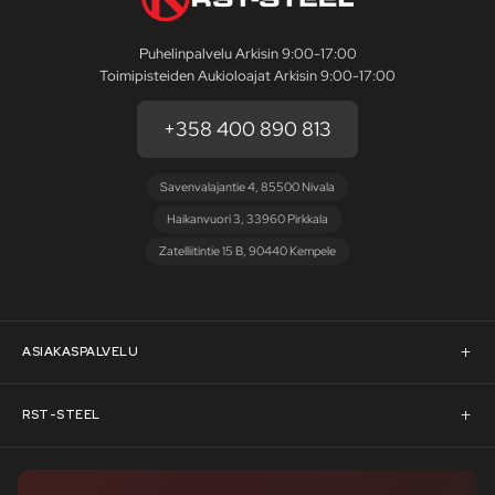
Puhelinpalvelu Arkisin 9:00-17:00
Toimipisteiden Aukioloajat Arkisin 9:00-17:00
+358 400 890 813
Savenvalajantie 4, 85500 Nivala
Haikanvuori 3, 33960 Pirkkala
Zatelliitintie 15 B, 90440 Kempele
ASIAKASPALVELU
Asiakaspalvelu
RST-STEEL
Pyydä tarjous
RST-Steelin tarina