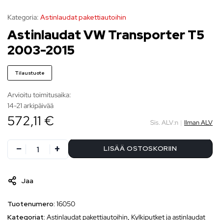
Kategoria:
Astinlaudat pakettiautoihin
Astinlaudat VW Transporter T5
2003-2015
Tilaustuote
Arvioitu toimitusaika:
14-21 arkipäivää
572,11 €
Sis. ALV:n
|
Ilman ALV
LISÄÄ OSTOSKORIIN
Jaa
Tuotenumero:
16050
Kategoriat:
Astinlaudat pakettiautoihin
,
Kylkiputket ja astinlaudat