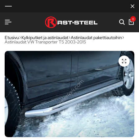
0
Etusivu
Kylkiputket ja astinlaudat
Astinlaudat pakettiautoihin
Astinlaudat VW Transporter T5 2003-2015