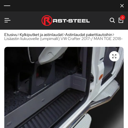
0
Etusivu
Kylkiputket ja astinlaudat
Astinlaudat pakettiautoihin
Lisäastin liukuovelle (umpimalli) VW Crafter 2017-/ MAN TGE 2018-