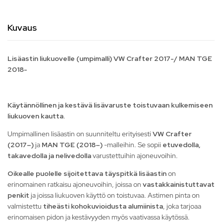
Kuvaus
Lisäastin liukuovelle (umpimalli) VW Crafter 2017-/ MAN TGE
2018-
Käytännöllinen ja kestävä lisävaruste toistuvaan kulkemiseen
liukuoven kautta.
Umpimallinen lisäastin on suunniteltu erityisesti
VW Crafter
(2017–)
ja
MAN TGE (2018–)
-malleihin. Se sopii
etuvedolla,
takavedolla ja nelivedolla
varustettuihin ajoneuvoihin.
Oikealle puolelle sijoitettava täyspitkä lisäastin
on
erinomainen ratkaisu ajoneuvoihin, joissa on
vastakkainistuttavat
penkit
ja joissa liukuoven käyttö on toistuvaa. Astimen pinta on
valmistettu
tiheästi kohokuvioidusta alumiinista
, joka tarjoaa
erinomaisen pidon ja kestävyyden myös vaativassa käytössä.