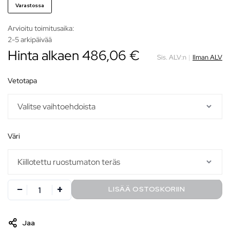
Varastossa
Arvioitu toimitusaika:
2-5 arkipäivää
Hinta alkaen 486,06 €
Sis. ALV:n
|
Ilman ALV
vetotapa
väri
LISÄÄ OSTOSKORIIN
Jaa