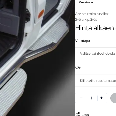
Varastossa
Arvioitu toimitusaika:
2-5 arkipäivää
Hinta alkae
vetotapa
väri
Jaa