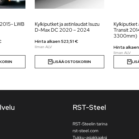
o 2015- LWB
Kylkiputket ja astinlaudat Isuzu
Kylkiputket 
D-Max DC 2020 – 2024
Transit 20
3300mm)
€
Hinta alkaen
523,51
€
Hinta alkae
KORIIN
LISÄÄ OSTOSKORIIN
LIS
lvelu
RST-Steel
RST-Steelin tarina
rst-steel.com
Tukku-asiakkaaksi