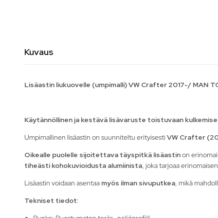
Kuvaus
Lisäastin liukuovelle (umpimalli) VW Crafter 2017-/ MAN 
Käytännöllinen ja kestävä lisävaruste toistuvaan kulkemise
Umpimallinen lisäastin on suunniteltu erityisesti
VW Crafter (20
Oikealle puolelle sijoitettava täyspitkä lisäastin
on erinomain
tiheästi kohokuvioidusta alumiinista
, joka tarjoaa erinomaise
Lisäastin voidaan asentaa
myös ilman sivuputkea
, mikä mahdol
Tekniset tiedot:
Runko: Ruostumaton teräs -neliöprofiili