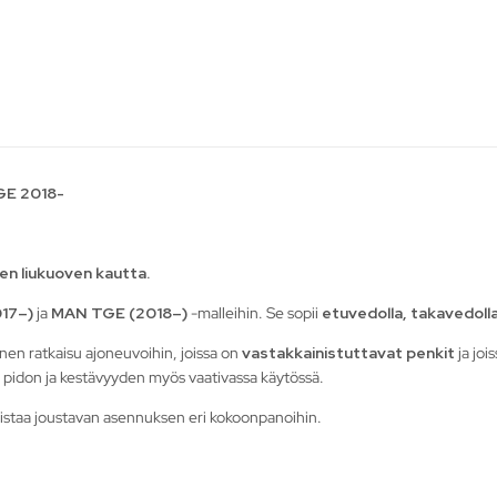
TGE 2018-
en liukuoven kautta.
17–)
ja
MAN TGE (2018–)
-malleihin. Se sopii
etuvedolla, takavedolla 
en ratkaisu ajoneuvoihin, joissa on
vastakkainistuttavat penkit
ja joi
n pidon ja kestävyyden myös vaativassa käytössä.
listaa joustavan asennuksen eri kokoonpanoihin.