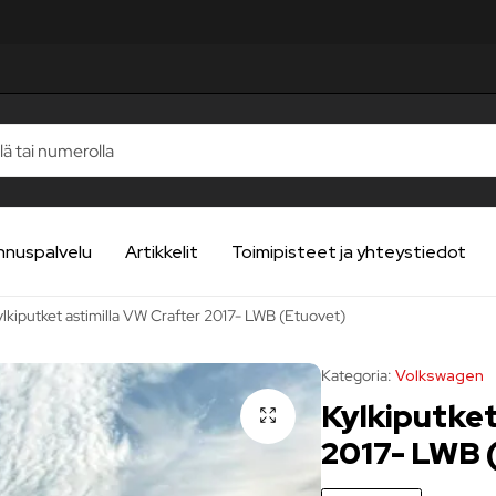
TELUA
TELUA
TELUA
TELUA
TELUA
nnuspalvelu
Artikkelit
Toimipisteet ja yhteystiedot
ylkiputket astimilla VW Crafter 2017- LWB (Etuovet)
Kategoria:
Volkswagen
Kylkiputket
2017- LWB 