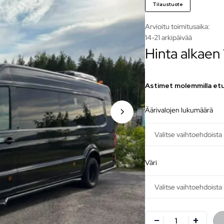
Tilaustuote
Arvioitu toimitusaika:
14-21 arkipäivää
Hinta alkaen
Astimet molemmilla etu
äärivalojen lukumäärä
väri