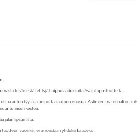
in.
omasta teräksestä tehtyjä huippulaadukkaita Avainlippu-tuotteita.
korostaa auton tyyliä ja helpottaa autoon nousua. Astimien materiaali on ko
armuuntumisen kestoa.
ä jalan lipsumista.
n tuotteen vuosiksi, ei ainoastaan yhdeksi kaudeksi.