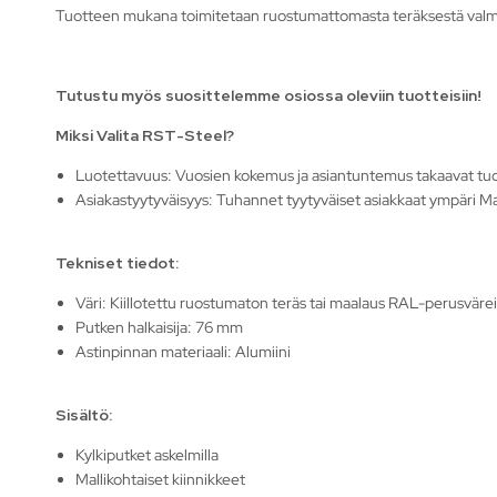
Tuotteen mukana toimitetaan ruostumattomasta teräksestä valmi
Tutustu myös suosittelemme osiossa oleviin tuotteisiin!
Miksi Valita RST-Steel?
Luotettavuus: Vuosien kokemus ja asiantuntemus takaavat tu
Asiakastyytyväisyys: Tuhannet tyytyväiset asiakkaat ympäri Ma
Tekniset tiedot:
Väri: Kiillotettu ruostumaton teräs tai maalaus RAL-perusvärei
Putken halkaisija: 76 mm
Astinpinnan materiaali: Alumiini
Sisältö:
Kylkiputket askelmilla
Mallikohtaiset kiinnikkeet