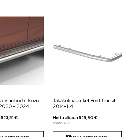
ja astinlaudat Isuzu
Takakulmaputket Ford Transit
Ky
2020 – 2024
2014- L4
20
n
523,51
€
Hinta alkaen
525,90
€
Hi