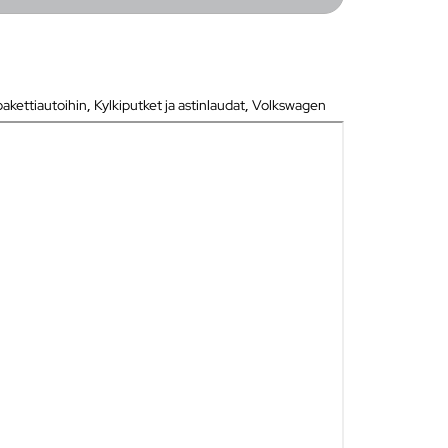
pakettiautoihin
,
Kylkiputket ja astinlaudat
,
Volkswagen