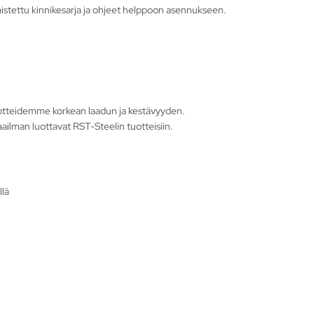
stettu kinnikesarja ja ohjeet helppoon asennukseen.
otteidemme korkean laadun ja kestävyyden.
ailman luottavat RST-Steelin tuotteisiin.
llä