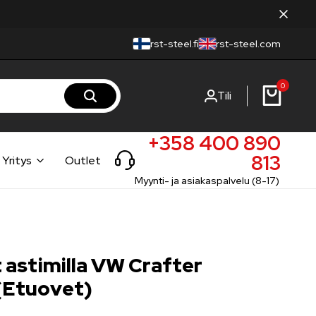
rst-steel.fi
rst-steel.com
0
Tili
+358 400 890
813
Yritys
Outlet
Myynti- ja asiakaspalvelu (8-17)
 astimilla VW Crafter
(Etuovet)