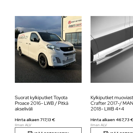
Suorat kylkiputket Toyota
Kylkiputket muoviast
Proace 2016- LWB / Pitkä
Crafter 2017-/ MA
akseliväli
2018- LWB 4×4
Hinta alkaen
717,13
€
Hinta alkaen
467,73