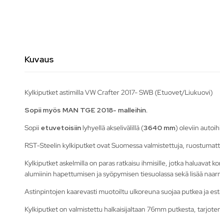
Kuvaus
Kylkiputket astimilla VW Crafter 2017- SWB (Etuovet/Liukuovi)
Sopii myös MAN TGE 2018- malleihin.
Sopii
etuvetoisiin
lyhyellä akselivälillä (
3640 mm
) oleviin autoih
RST-Steelin kylkiputket ovat Suomessa valmistettuja, ruostumatt
Kylkiputket askelmilla on paras ratkaisu ihmisille, jotka haluavat 
alumiinin hapettumisen ja syöpymisen tiesuolassa sekä lisää na
Astinpintojen kaarevasti muotoiltu ulkoreuna suojaa putkea ja estä
Kylkiputket on valmistettu halkaisijaltaan 76mm putkesta, tarjote