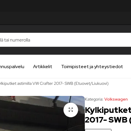
LUA
LUA
LUA
LUA
LUA
nnuspalvelu
Artikkelit
Toimipisteet ja yhteystiedot
ylkiputket astimilla VW Crafter 2017- SWB (Etuovet/Liukuovi)
Kategoria:
Volkswagen
Kylkiputket
2017- SWB 