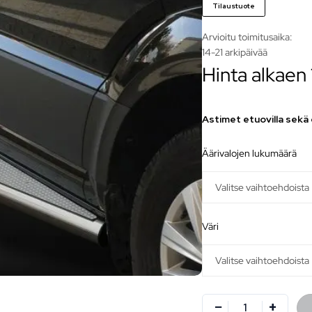
Tilaustuote
Arvioitu toimitusaika:
14-21 arkipäivää
Hinta alkaen
Astimet etuovilla sekä o
äärivalojen lukumäärä
väri