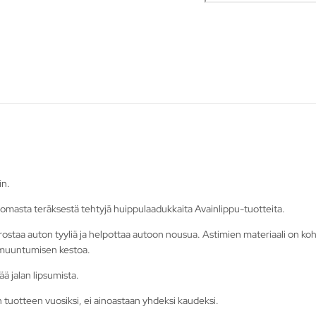
in.
omasta teräksestä tehtyjä huippulaadukkaita Avainlippu-tuotteita.
korostaa auton tyyliä ja helpottaa autoon nousua. Astimien materiaali on ko
armuuntumisen kestoa.
ä jalan lipsumista.
n tuotteen vuosiksi, ei ainoastaan yhdeksi kaudeksi.