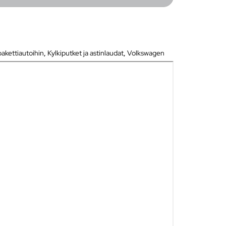
pakettiautoihin
,
Kylkiputket ja astinlaudat
,
Volkswagen