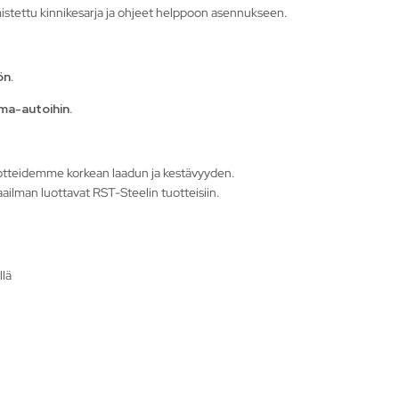
stettu kinnikesarja ja ohjeet helppoon asennukseen.
ön.
rma-autoihin.
otteidemme korkean laadun ja kestävyyden.
ailman luottavat RST-Steelin tuotteisiin.
llä