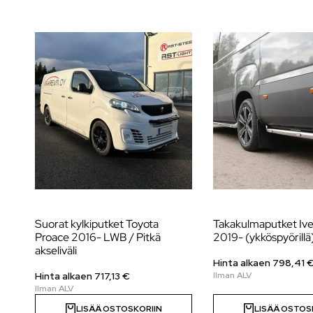
Suorat kylkiputket Toyota
Takakulmaputket Ive
Proace 2016- LWB / Pitkä
2019- (ykköspyörillä
akseliväli
Hinta alkaen
798,41
Hinta alkaen
717,13
€
LISÄÄ OSTOSKORIIN
LISÄÄ OSTOS