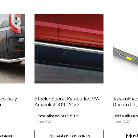
co Daily
Steeler Suorat Kylkiputket VW
Takakulmap
)
Amarok 2009-2022
Ducato L2,
€
Hinta alkaen
503,59
€
Hinta alkae
KORIIN
LISÄÄ OSTOSKORIIN
LIS