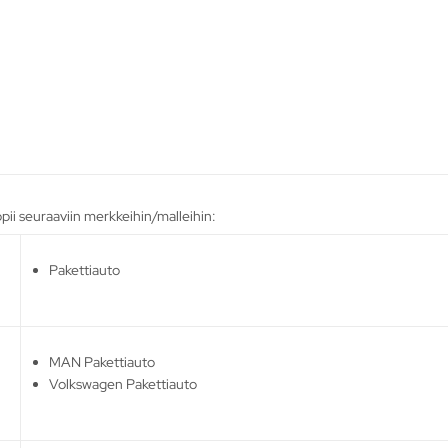
pii seuraaviin merkkeihin/malleihin:
Pakettiauto
MAN Pakettiauto
Volkswagen Pakettiauto