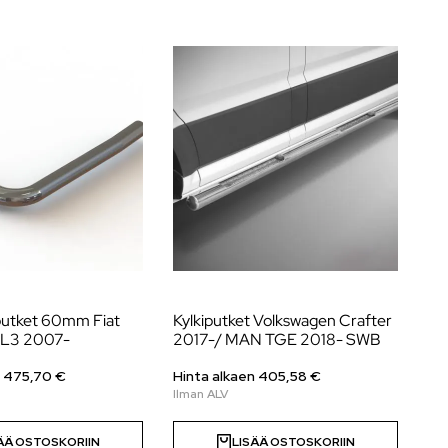
utket 60mm Fiat
Kylkiputket Volkswagen Crafter
Ta
 L3 2007-
2017-/ MAN TGE 2018- SWB
20
n
475,70
€
Hinta alkaen
405,58
€
Hi
ÄÄ OSTOSKORIIN
LISÄÄ OSTOSKORIIN