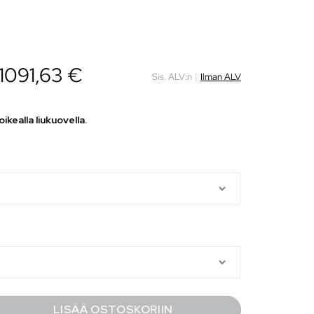
1091,63
€
Sis. ALV:n
|
Ilman ALV
ikealla liukuovella.
LISÄÄ OSTOSKORIIN