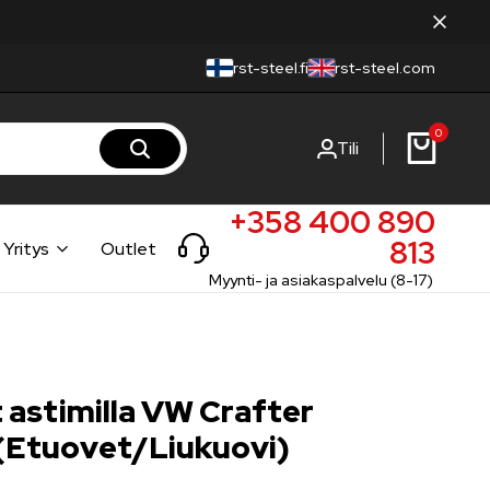
rst-steel.fi
rst-steel.com
0
Tili
+358 400 890
813
Yritys
Outlet
Myynti- ja asiakaspalvelu (8-17)
 astimilla VW Crafter
(Etuovet/Liukuovi)