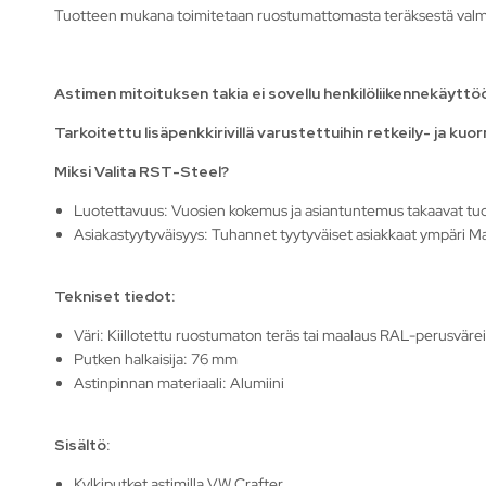
Tuotteen mukana toimitetaan ruostumattomasta teräksestä valmi
Astimen mitoituksen takia ei sovellu henkilöliikennekäyttö
Tarkoitettu lisäpenkkirivillä varustettuihin retkeily- ja kuo
Miksi Valita RST-Steel?
Luotettavuus: Vuosien kokemus ja asiantuntemus takaavat tu
Asiakastyytyväisyys: Tuhannet tyytyväiset asiakkaat ympäri Ma
Tekniset tiedot:
Väri: Kiillotettu ruostumaton teräs tai maalaus RAL-perusvärei
Putken halkaisija: 76 mm
Astinpinnan materiaali: Alumiini
Sisältö:
Kylkiputket astimilla VW Crafter