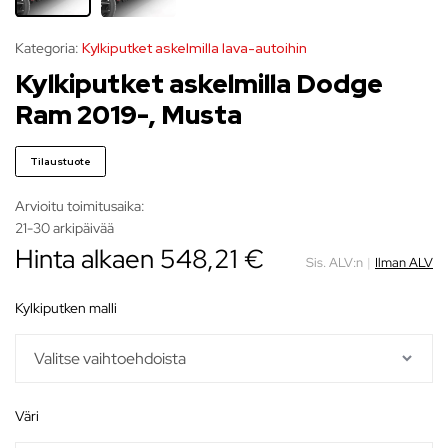
Kategoria:
Kylkiputket askelmilla lava-autoihin
Kylkiputket askelmilla Dodge
Ram 2019-, Musta
Tilaustuote
Arvioitu toimitusaika:
21-30 arkipäivää
Hinta alkaen
548,21
€
Sis. ALV:n
|
Ilman ALV
kylkiputken malli
väri