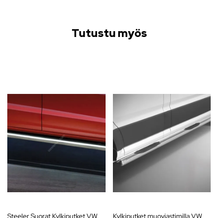
Tutustu myös
Steeler Suorat Kylkiputket VW
Kylkiputket muoviastimilla VW