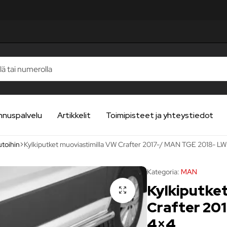
nnuspalvelu
Artikkelit
Toimipisteet ja yhteystiedot
utoihin
Kylkiputket muoviastimilla VW Crafter 2017-/ MAN TGE 2018- L
Kategoria:
MAN
Kylkiputke
Crafter 20
4×4