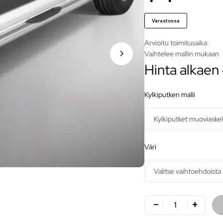
Varastossa
Arvioitu toimitusaika:
Vaihtelee mallin mukaan
Hinta alkaen
kylkiputken malli
väri