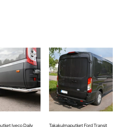
tket Iveco Daily
Takakulmaputket Ford Transit
St