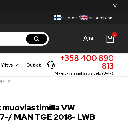
rst-steel.fi
rst-steel.com
0
Tili
+358 400 890
813
Yritys
Outlet
Myynti- ja asiakaspalvelu (8-17)
WB 4×4
t muoviastimilla VW
17-/ MAN TGE 2018- LWB