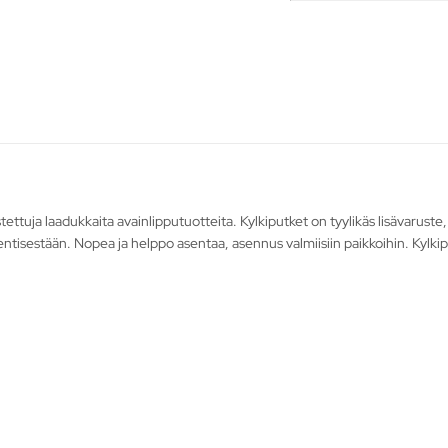
uja laadukkaita avainlipputuotteita. Kylkiputket on tyylikäs lisävaruste, jo
 entisestään. Nopea ja helppo asentaa, asennus valmiisiin paikkoihin. Kylkip