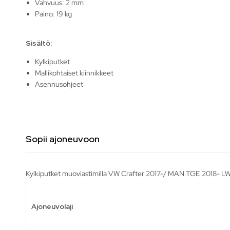
Vahvuus: 2 mm
Paino: 19 kg
Sisältö:
Kylkiputket
Mallikohtaiset kiinnikkeet
Asennusohjeet
Sopii ajoneuvoon
Kylkiputket muoviastimilla VW Crafter 2017-/ MAN TGE 2018- LWB
Ajoneuvolaji