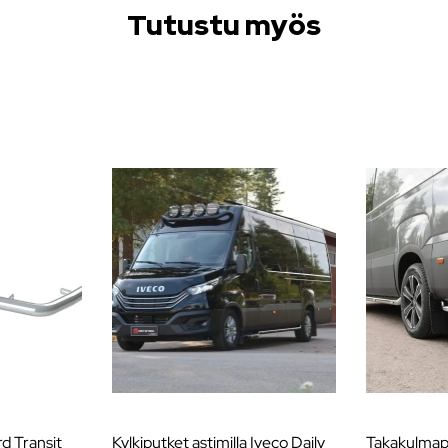
Tutustu myös
d Transit
Kylkiputket astimilla Iveco Daily
Takakulmapu