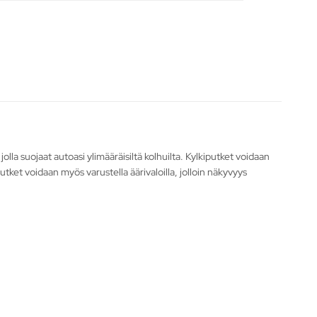
lla suojaat autoasi ylimääräisiltä kolhuilta. Kylkiputket voidaan
utket voidaan myös varustella äärivaloilla, jolloin näkyvyys