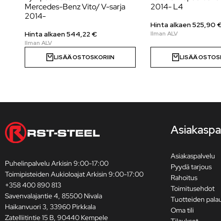
Mercedes-Benz Vito/ V-sarja
2014- L4
2014-
Hinta alkaen
525,90
Hinta alkaen
544,22
€
LISÄÄ OSTOSKORIIN
LISÄÄ OSTOS
Asiakaspa
Asiakaspalvelu
Puhelinpalvelu Arkisin 9:00-17:00
Pyydä tarjous
Toimipisteiden Aukioloajat Arkisin 9:00-17:00
Rahoitus
+358 400 890 813
Toimitusehdot
Savenvalajantie 4, 85500 Nivala
Tuotteiden pala
Haikanvuori 3, 33960 Pirkkala
Oma tili
Zatelliitintie 15 B, 90440 Kempele
Tilaukset