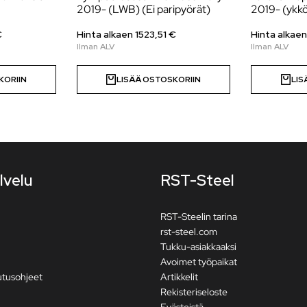
2019- (LWB) (Ei paripyörät)
2019- (ykkö
€
Hinta alkaen
1523,51
€
Hinta alkae
KORIIN
LISÄÄ OSTOSKORIIN
LIS
lvelu
RST-Steel
RST-Steelin tarina
rst-steel.com
Tukku-asiakkaaksi
Avoimet työpaikat
utusohjeet
Artikkelit
Rekisteriseloste
Evästeistä