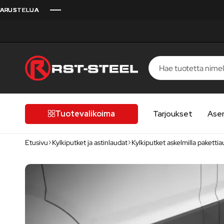
LUA
LUA
LUA
LUA
LUA
RST-
Kotimaista
Steel
laatua,
laatutietoiselle
Tuotevalikoima
Tarjoukset
Ase
autoilijalle
Etusivu
Kylkiputket ja astinlaudat
Kylkiputket askelmilla pakettia