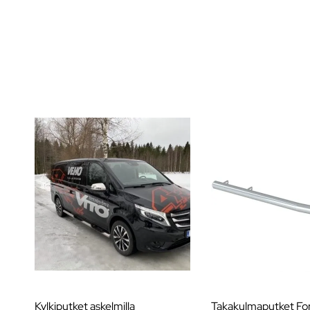
Kylkiputket askelmilla
Takakulmaputket For