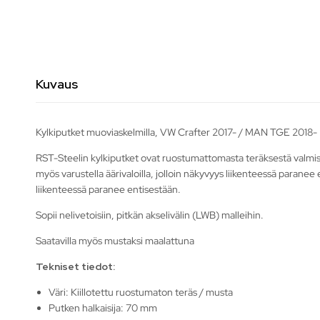
Kuvaus
Kylkiputket muoviaskelmilla, VW Crafter 2017- / MAN TGE 2018-
RST-Steelin kylkiputket ovat ruostumattomasta teräksestä valmistett
myös varustella äärivaloilla, jolloin näkyvyys liikenteessä paranee
liikenteessä paranee entisestään.
Sopii nelivetoisiin, pitkän akselivälin (LWB) malleihin.
Saatavilla myös mustaksi maalattuna
Tekniset tiedot:
Väri: Kiillotettu ruostumaton teräs / musta
Putken halkaisija: 70 mm