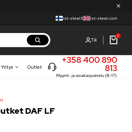
rst-steel.fi
rst-steel.com
0
Tili
+358 400 890
813
Yritys
Outlet
Myynti- ja asiakaspalvelu (8-17)
et
utket DAF LF