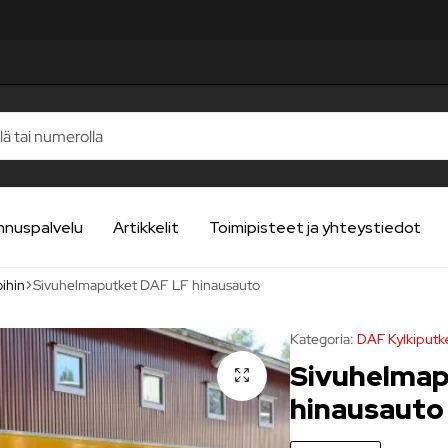
UA
UA
UA
UA
UA
nnuspalvelu
Artikkelit
Toimipisteet ja yhteystiedot
ihin
Sivuhelmaputket DAF LF hinausauto
Kategoria:
DAF Kylkiputk
Sivuhelmap
hinausauto