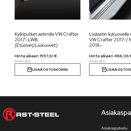
Kylkiputket astimilla VW Crafter
Lisäastin liukuovelle
2017- LWB
VW Crafter 2017-/
(Etuovet/Liukuovet)
2018-
Hinta alkaen
1597,61
€
Hinta alkaen 486,06 
LISÄÄ OSTOSKORIIN
LISÄÄ OSTOS
Asiakaspa
Asiakaspalvelu