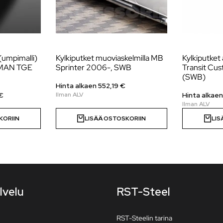
 (umpimalli)
Kylkiputket muoviaskelmilla MB
Kylkiputket 
 MAN TGE
Sprinter 2006-, SWB
Transit Cu
(SWB)
Hinta alkaen
552,19
€
€
Hinta alkae
KORIIN
LISÄÄ OSTOSKORIIN
LIS
lvelu
RST-Steel
RST-Steelin tarina