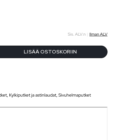
Sis. ALV:n
|
Ilman ALV
LISÄÄ OSTOSKORIIN
tket
,
Kylkiputket ja astinlaudat
,
Sivuhelmaputket