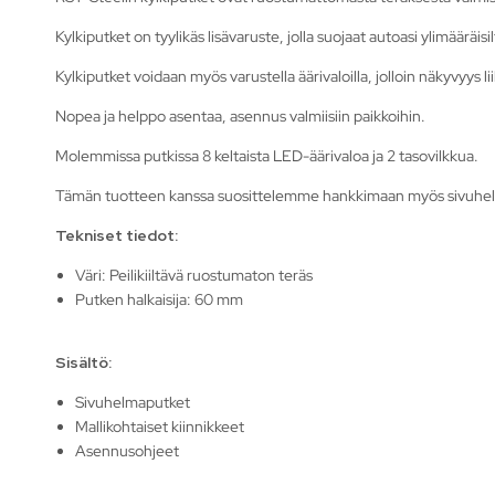
Kylkiputket on tyylikäs lisävaruste, jolla suojaat autoasi ylimääräisil
Kylkiputket voidaan myös varustella äärivaloilla, jolloin näkyvyys 
Nopea ja helppo asentaa, asennus valmiisiin paikkoihin.
Molemmissa putkissa 8 keltaista LED-äärivaloa ja 2 tasovilkkua.
Tämän tuotteen kanssa suosittelemme hankkimaan myös sivuhe
Tekniset tiedot:
Väri: Peilikiiltävä ruostumaton teräs
Putken halkaisija: 60 mm
Sisältö:
Sivuhelmaputket
Mallikohtaiset kiinnikkeet
Asennusohjeet