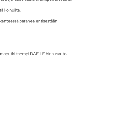
tä kolhuilta.
liikenteessä paranee entisestään.
lmaputki taempi DAF LF hinausauto.