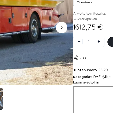
Tilaustuote
Arvioitu toimitusaika:
14-21 arkipäivää
1612,75 €
Jaa
Tuotenumero:
25170
Kategoriat:
DAF Kylkipu
kuorma-autoihin