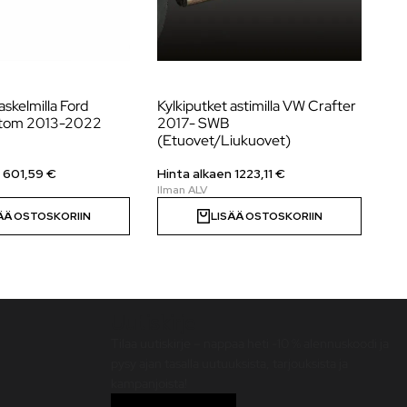
askelmilla Ford
Kylkiputket astimilla VW Crafter
Su
stom 2013-2022
2017- SWB
Cu
(Etuovet/Liukuovet)
Hi
n
601,59
€
Hinta alkaen 1223,11 €
ÄÄ OSTOSKORIIN
LISÄÄ OSTOSKORIIN
Uutiskirje
Tilaa uutiskirje – nappaa heti -10 % alennuskoodi ja
pysy ajan tasalla uutuuksista, tarjouksista ja
kampanjoista!