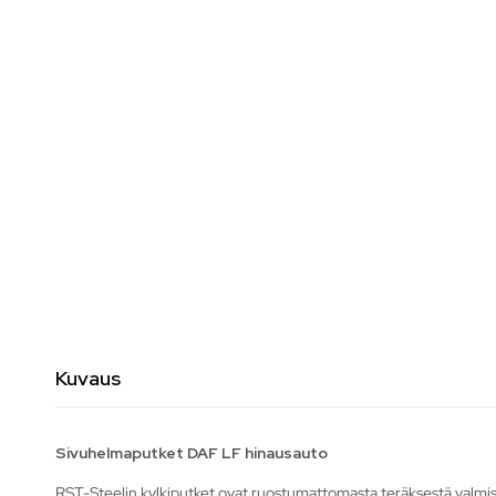
Kuvaus
Sivuhelmaputket DAF LF hinausauto
RST-Steelin kylkiputket ovat ruostumattomasta teräksestä valmist