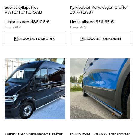
Suorat kylkiputket
Kylkiputket Volkswagen Crafter
VWT5/T6/T6.1 SWB
2017- (LWB)
Hinta alkaen
486,06
€
Hinta alkaen
636,65
€
LISÄÄ OSTOSKORIIN
LISÄÄ OSTOSKORIIN
Kylkiputket Volkswagen Crafter
Kylkiputket LWB VW Transporter