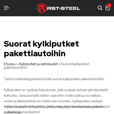
KOTIMAISTA LAATUA
KOTIMAISTA LAATUA
KOTIMAISTA LAATUA
TERÄKSENLUJAA VARUSTELUA
TERÄKSENLUJAA VARUSTELUA
TERÄKSENLUJAA VARUSTELUA
0
Suorat kylkiputket
pakettiautoihin
Etusivu
»
Kylkiputket ja astinlaudat
»
Suorat kylkiputket
pakettiautoihin
Tästä tuotekategoriasta löydät suorat kylkiputket pakettiautoihin.
Kylkiputket on tyylikäs lisävaruste, jolla suojaat autoasi ylimääräisiltä
kolhuilta. Varautumalla näihin vaaroihin matka jatkuu turvallisin
mielin ja liiketoiminta on näiltä osin turvattu. Kylkiputket voidaan
Valikoimastamme löydät suorat kylkiputket suosituimpiin pakettiauto
myös varustella äärivaloilla, jolloin näkyvyys liikenteessä paranee
malleihin ja merkkeihin!
entisestään.