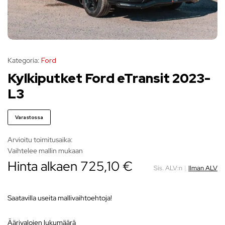
Kategoria:
Ford
Kylkiputket Ford eTransit 2023-
L3
Varastossa
Arvioitu toimitusaika:
Vaihtelee mallin mukaan
Hinta alkaen
725,10
€
Sis. ALV:n
|
Ilman ALV
Saatavilla useita mallivaihtoehtoja!
äärivalojen lukumäärä