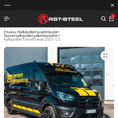
0
Etusivu
Kylkiputket ja astinlaudat
Suorat kylkiputket pakettiautoihin
Kylkiputket Ford eTransit 2023- L3