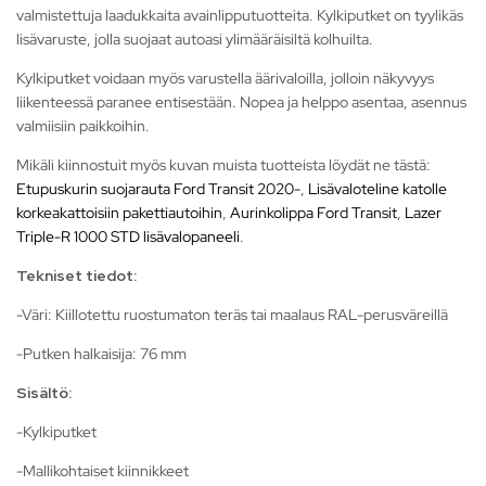
valmistettuja laadukkaita avainlipputuotteita. Kylkiputket on tyylikäs
lisävaruste, jolla suojaat autoasi ylimääräisiltä kolhuilta.
Kylkiputket voidaan myös varustella äärivaloilla, jolloin näkyvyys
liikenteessä paranee entisestään. Nopea ja helppo asentaa, asennus
valmiisiin paikkoihin.
Mikäli kiinnostuit myös kuvan muista tuotteista löydät ne tästä:
Etupuskurin suojarauta Ford Transit 2020-
,
Lisävaloteline katolle
korkeakattoisiin pakettiautoihin
,
Aurinkolippa Ford Transit
,
Lazer
Triple-R 1000 STD lisävalopaneeli
.
Tekniset tiedot:
-Väri: Kiillotettu ruostumaton teräs tai maalaus RAL-perusväreillä
-Putken halkaisija: 76 mm
Sisältö:
-Kylkiputket
-Mallikohtaiset kiinnikkeet