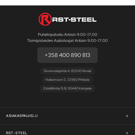
Puhelinpalvelu Arkisin 9:00-17:00
Toimipisteiden Aukioloajat Arkisin 9:00-17:00
+358 400 890 813
Savenvalajantie 4, 85500 Nivala
Haikanvuori 3, 33960 Pirkkala
Zatelliitintie 15 B, 90440 Kempele
ASIAKASPALVELU
Asiakaspalvelu
RST-STEEL