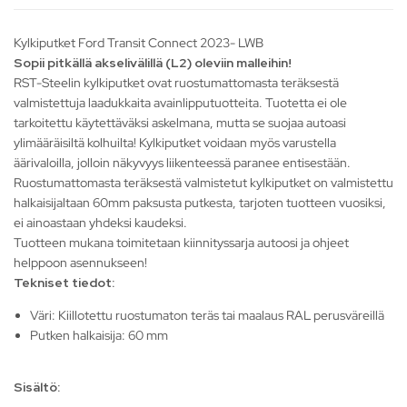
Kylkiputket Ford Transit Connect 2023- LWB
Sopii pitkällä akselivälillä (L2) oleviin malleihin!
RST-Steelin kylkiputket ovat ruostumattomasta teräksestä
valmistettuja laadukkaita avainlipputuotteita. Tuotetta ei ole
tarkoitettu käytettäväksi askelmana, mutta se suojaa autoasi
ylimääräisiltä kolhuilta! Kylkiputket voidaan myös varustella
äärivaloilla, jolloin näkyvyys liikenteessä paranee entisestään.
Ruostumattomasta teräksestä valmistetut kylkiputket on valmistettu
halkaisijaltaan 60mm paksusta putkesta, tarjoten tuotteen vuosiksi,
ei ainoastaan yhdeksi kaudeksi.
Tuotteen mukana toimitetaan kiinnityssarja autoosi ja ohjeet
helppoon asennukseen!
Tekniset tiedot:
Väri: Kiillotettu ruostumaton teräs tai maalaus RAL perusväreillä
Putken halkaisija: 60 mm
Sisältö: