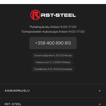
Puhelinpalvelu Arkisin 9:00-17:00
Toimipisteiden Aukioloajat Arkisin 9:00-17:00
+358 400 890 813
Savenvalajantie 4, 85500 Nivala
Haikanvuori 3, 33960 Pirkkala
Zatelliitintie 15 B, 90440 Kempele
ASIAKASPALVELU
Asiakaspalvelu
RST-STEEL