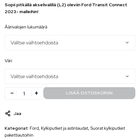
Sopii pitkällä akselivalillä (L2) oleviin Ford Transit Connect
2023- malleihin!
äärivalojen lukumäärä
väri
LISÄÄ OSTOSKORIIN
Jaa
Kategoriat:
Ford
,
Kylkiputket ja astinlaudat
,
Suorat kylkiputket
pakettiautoihin