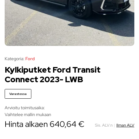
Kategoria:
Ford
Kylkiputket Ford Transit
Connect 2023- LWB
Varastossa
Arvioitu toimitusaika:
Vaihtelee mallin mukaan
Hinta alkaen
640,64
€
Sis. ALV:n
|
Ilman ALV