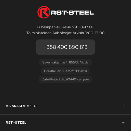
Puhelinpalvelu Arkisin 9:00-17:00
Toimipisteiden Aukioloajat Arkisin 9:00-17:00
+358 400 890 813
Savenvalajantie 4, 85500 Nivala
Haikanvuori 3, 33960 Pirkkala
Zatelliitintie 15 B, 90440 Kempele
ASIAKASPALVELU
Asiakaspalvelu
RST-STEEL