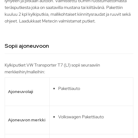
lyhyeen ja pitkään autoon. Valmistettu 60mm ruostumattomasta
teräsputkesta joka on saatavilla mustana tai kiiltävänä. Pakettiin
kuuluu 2 kpl kylkiputkia, mallikohtaiset kiinnitysraudat ja ruuvit sekä
ohjeet. Laadukkaat Metecin valmistamat putket.
Sopii ajoneuvoon
Kylkiputket VW Transporter T7 (L1) sopii seuraaviin
merkkeihin/malleihin:
Pakettiauto
Ajoneuvolaji
Volkswagen Pakettiauto
Ajoneuvon merkki