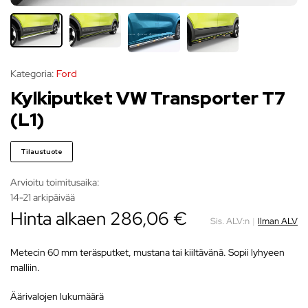
Kategoria:
Ford
Kylkiputket VW Transporter T7
(L1)
Tilaustuote
Arvioitu toimitusaika:
14-21 arkipäivää
Hinta alkaen
286,06
€
Sis. ALV:n
|
Ilman ALV
Metecin 60 mm teräsputket, mustana tai kiiltävänä. Sopii lyhyeen
malliin.
äärivalojen lukumäärä