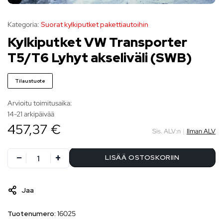
Kategoria:
Suorat kylkiputket pakettiautoihin
Kylkiputket VW Transporter
T5/T6 Lyhyt akseliväli (SWB)
Tilaustuote
Arvioitu toimitusaika:
14-21 arkipäivää
457,37 €
Sis. ALV:n
|
Ilman ALV
LISÄÄ OSTOSKORIIN
Jaa
Tuotenumero:
16025