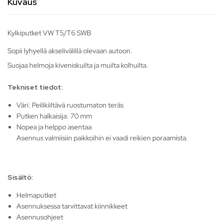
Kuvaus
Kylkiputket VW T5/T6 SWB
Sopii lyhyellä akselivälillä olevaan autoon.
Suojaa helmoja kiveniskuilta ja muilta kolhuilta.
Tekniset tiedot:
Väri: Peilikiiltävä ruostumaton teräs
Putken halkaisija: 70 mm
Nopea ja helppo asentaa
Asennus valmiisiin paikkoihin ei vaadi reikien poraamista.
Sisältö:
Helmaputket
Asennuksessa tarvittavat kiinnikkeet
Asennusohjeet