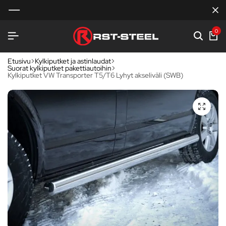
0
Etusivu
Kylkiputket ja astinlaudat
Suorat kylkiputket pakettiautoihin
Kylkiputket VW Transporter T5/T6 Lyhyt akseliväli (SWB)