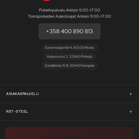
Puhelinpalvelu Arkisin 9:00-17:00
Toimipisteiden Aukioloajat Arkisin 9:00-17:00
+358 400 890 813
Savenvalajantie 4, 85500 Nivala
Haikanvuori 3, 33960 Pirkkala
Zatelliitintie 15 B, 90440 Kempele
ASIAKASPALVELU
Asiakaspalvelu
RST-STEEL
Pyydä tarjous
RST-Steelin tarina
Uutiskirje