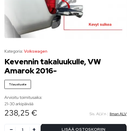
Kategoria:
Volkswagen
Kevennin takaluukulle, VW
Amarok 2016-
Tilaustuote
Arvioitu toimitusaika:
21-30 arkipäivää
238,25 €
Sis. ALV:n
|
Ilman ALV
LISÄÄ OSTOSKORIIN