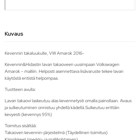
Kuvaus
Kevennin takaluukulle, VW Amarok 2016-
Kevennin&Hidastin lavan takaoveen uusimpaan Volkswagen
Amarok – malliin. Helposti asennettava lisävaruste tekee lavan
käytöstä entistä helpompaa.
Tuotteen avulla:
Lavan takaovi laskeutuu alas kevennetysti omalla painollaan. Avaus
ja sulkeutuminen onnistuu yhdellä kädellä.Sulkeutuu erittäin
kevyesti (kevennys 95%)
Toimitus sisältää:
Takaoven kevennin-järjestelmä (Täydellinen toimitus)
Kiinnikkeet (merkki- ja mallikohtainen)