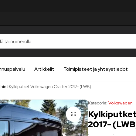
A
A
A
A
A
nnuspalvelu
Artikkelit
Toimipisteet ja yhteystiedot
ihin
Kylkiputket Volkswagen Crafter 2017- (LWB)
Kategoria:
Volkswagen
Kylkiputke
2017- (LWB