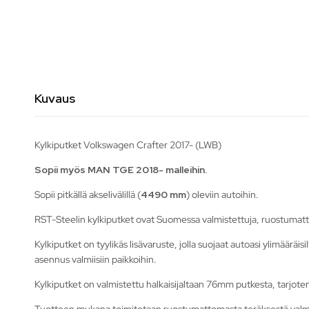
Kuvaus
Kylkiputket Volkswagen Crafter 2017- (LWB)
Sopii myös MAN TGE 2018- malleihin.
Sopii pitkällä akselivälillä (
4490 mm
) oleviin autoihin.
RST-Steelin kylkiputket ovat Suomessa valmistettuja, ruostumatt
Kylkiputket on tyylikäs lisävaruste, jolla suojaat autoasi ylimääräi
asennus valmiisiin paikkoihin.
Kylkiputket on valmistettu halkaisijaltaan 76mm putkesta, tarjote
Tuotteen mukana toimitetaan ruostumattomasta teräksestä valmi