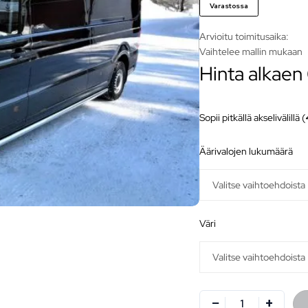
Varastossa
Arvioitu toimitusaika:
Vaihtelee mallin mukaan
Hinta alkaen
Sopii pitkällä akselivälillä (
äärivalojen lukumäärä
väri