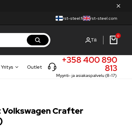
rst-steel.fi
rst-steel.com
0
Tili
+358 400 890
813
Yritys
Outlet
Myynti- ja asiakaspalvelu (8-17)
t Volkswagen Crafter
)