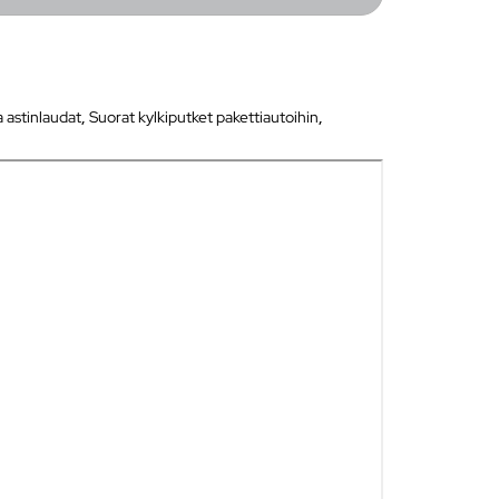
a astinlaudat
,
Suorat kylkiputket pakettiautoihin
,