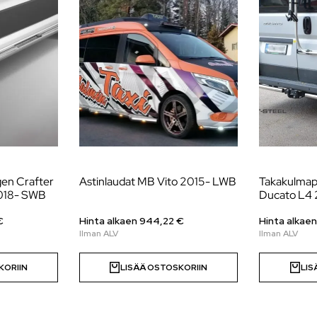
gen Crafter
Astinlaudat MB Vito 2015- LWB
Takakulmap
018- SWB
Ducato L4
€
Hinta alkaen
944,22
€
Hinta alkae
KORIIN
LISÄÄ OSTOSKORIIN
LIS