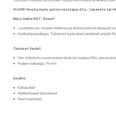
HUOM! Ilmoita myös autosi vetotapa: Etu-, takaveto tai 
Miksi Valita RST-Steel?
Luotettavuus: Vuosien kokemus ja asiantuntemus takaavat tu
Asiakastyytyväisyys: Tuhannet tyytyväiset asiakkaat ympäri Ma
Tekniset tiedot:
Väri: Kiillotettu ruostumaton teräs tai maalaus RAL-perusvärei
Putken halkaisija: 76 mm
Sisältö:
Kylkiputket
Mallikohtaiset kiinnikkeet
Asennusohjeet