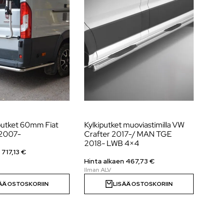
utket 60mm Fiat
Kylkiputket muoviastimilla VW
Ky
 2007-
Crafter 2017-/ MAN TGE
Sp
2018- LWB 4×4
n
717,13
€
Hi
Hinta alkaen
467,73
€
ÄÄ OSTOSKORIIN
LISÄÄ OSTOSKORIIN