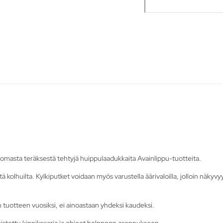
omasta teräksestä tehtyjä huippulaadukkaita Avainlippu-tuotteita.
siltä kolhuilta. Kylkiputket voidaan myös varustella äärivaloilla, jolloin nä
n tuotteen vuosiksi, ei ainoastaan yhdeksi kaudeksi.
stettu kinnikesarja ja ohjeet helppoon asennukseen.