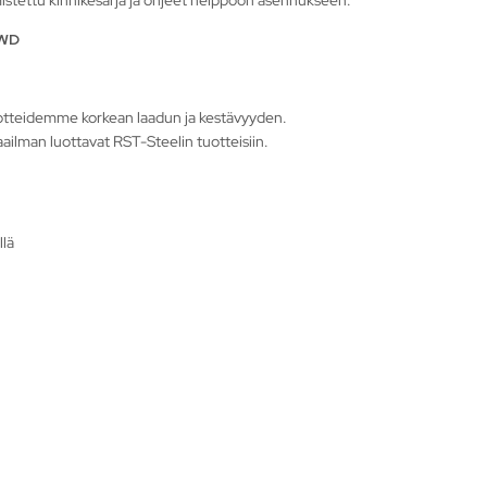
4WD
otteidemme korkean laadun ja kestävyyden.
ailman luottavat RST-Steelin tuotteisiin.
llä