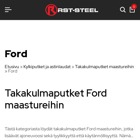
TERÄKSENLUJAA VARUSTELUA
TERÄKSENLUJAA VARUSTELUA
TERÄKSENLUJAA VARUSTELUA
0
Ford
Etusivu
»
Kylkiputket ja astinlaudat
»
Takakulmaputket maastureihin
»
Ford
Takakulmaputket Ford
maastureihin
Tästä kategoriasta löydät takakulmaputket Ford maastureihin, jotka
lisäävät ajoneuvoosi sekä tyylikkyyttä että käytännöllisyyttä. Nämä