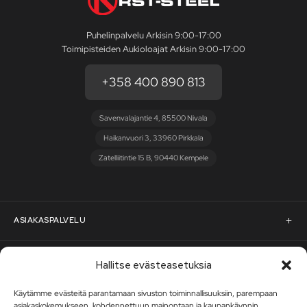
Puhelinpalvelu Arkisin 9:00-17:00
Toimipisteiden Aukioloajat Arkisin 9:00-17:00
+358 400 890 813
Savenvalajantie 4, 85500 Nivala
Haikanvuori 3, 33960 Pirkkala
Zatelliitintie 15 B, 90440 Kempele
ASIAKASPALVELU
Asiakaspalvelu
RST-STEEL
Hallitse evästeasetuksia
Pyydä tarjous
Käytämme evästeitä parantamaan sivuston toiminnallisuuksiin, parempaan
RST-Steelin tarina
asiakaskokemukseen, kohdennettuun mainontaan ja kaupankäynnin