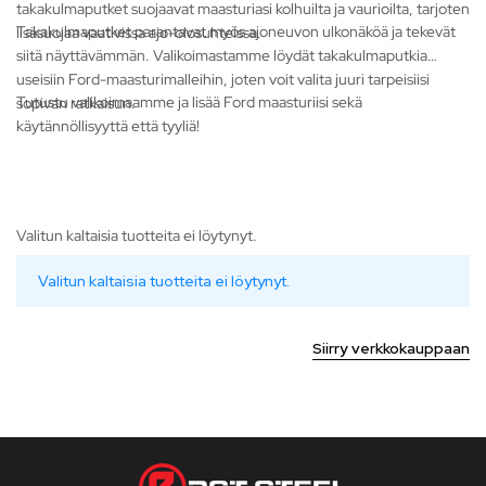
takakulmaputket suojaavat maasturiasi kolhuilta ja vaurioilta, tarjoten
Takakulmaputket parantavat myös ajoneuvon ulkonäköä ja tekevät
lisäsuojaa vaativissa ajo-olosuhteissa.
siitä näyttävämmän. Valikoimastamme löydät takakulmaputkia
useisiin Ford-maasturimalleihin, joten voit valita juuri tarpeisiisi
Tutustu valikoimaamme ja lisää Ford maasturiisi sekä
sopivan ratkaisun.
käytännöllisyyttä että tyyliä!
Valitun kaltaisia tuotteita ei löytynyt.
Valitun kaltaisia tuotteita ei löytynyt.
Siirry verkkokauppaan