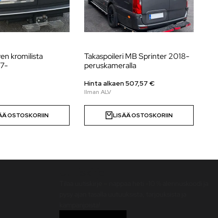
ven kromilista
Takaspoileri MB Sprinter 2018-
Ta
17-
peruskameralla
Sp
Hinta alkaen 507,57 €
Hi
ÄÄ OSTOSKORIIN
LISÄÄ OSTOSKORIIN
Uutiskirje
Tilaa uutiskirje – nappaa heti -10 % alennuskoodi ja
pysy ajan tasalla uutuuksista, tarjouksista ja
kampanjoista!