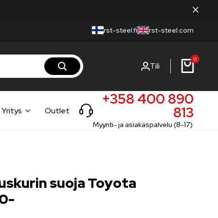
rst-steel.fi
rst-steel.com
0
Tili
+358 400 890
813
Yritys
Outlet
Myynti- ja asiakaspalvelu (8-17)
skurin suoja Toyota
0-