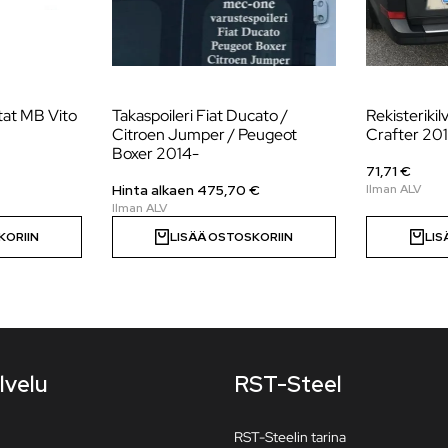
tat MB Vito
Takaspoileri Fiat Ducato /
Rekisterikil
Citroen Jumper / Peugeot
Crafter 20
Boxer 2014-
71,71 €
Hinta alkaen
475,70
€
KORIIN
LISÄÄ OSTOSKORIIN
LIS
lvelu
RST-Steel
RST-Steelin tarina