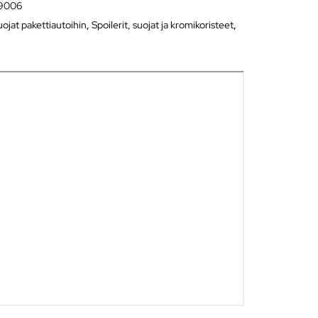
9006
jat pakettiautoihin
,
Spoilerit, suojat ja kromikoristeet
,