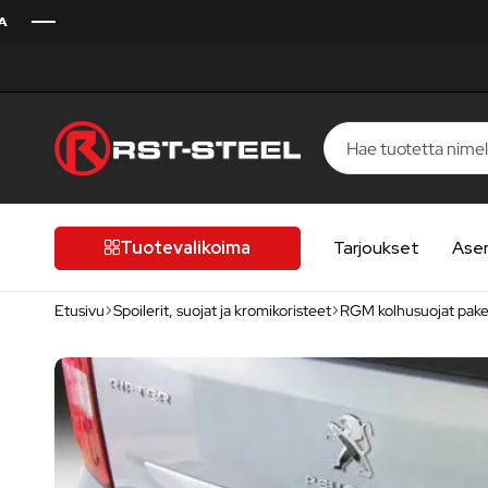
RST-
Kotimaista
Steel
laatua,
laatutietoiselle
Tuotevalikoima
Tarjoukset
Ase
autoilijalle
Etusivu
Spoilerit, suojat ja kromikoristeet
RGM kolhusuojat paket