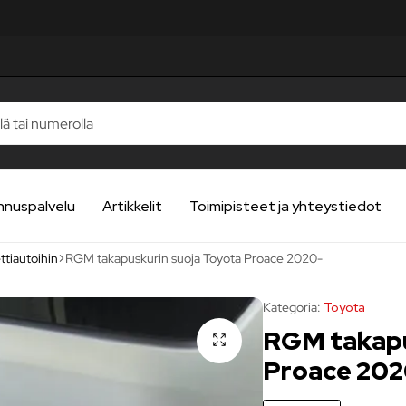
nnuspalvelu
Artikkelit
Toimipisteet ja yhteystiedot
tiautoihin
RGM takapuskurin suoja Toyota Proace 2020-
Kategoria:
Toyota
RGM takapu
Proace 202