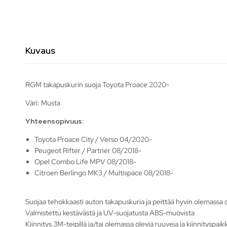
Kuvaus
RGM takapuskurin suoja Toyota Proace 2020-
Väri: Musta
Yhteensopivuus:
Toyota Proace City / Verso 04/2020-
Peugeot Rifter / Partner 08/2018-
Opel Combo Life MPV 08/2018-
Citroen Berlingo MK3 / Multispace 08/2018-
Suojaa tehokkaasti auton takapuskuria ja peittää hyvin olemassa
Valmistettu kestävästä ja UV-suojatusta ABS-muovista
Kiinnitys 3M-teipillä ja/tai olemassa olevia ruuveja ja kiinnityspa