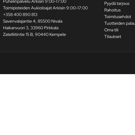
Puhelinpalvelu Arkisin 9:00-17:00
Pyydä tarjous
Toimipisteiden Aukioloajat Arkisin 9:00-17:00
Rahoitus
+358 400 890 813
Toimitusehdot
Savenvalajantie 4, 85500 Nivala
Tuotteiden pala
Haikanvuori 3, 33960 Pirkkala
Oma tili
Zatelliitintie 15 B, 90440 Kempele
Tilaukset