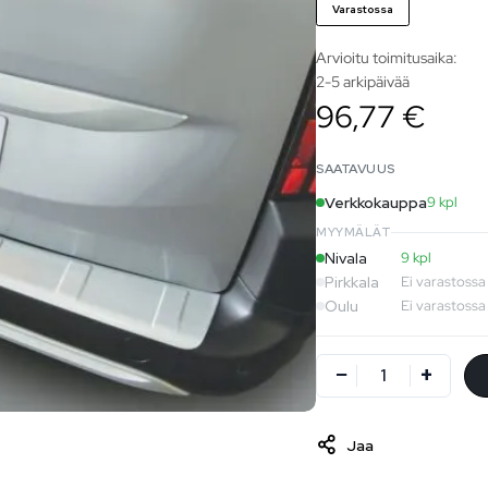
Varastossa
Arvioitu toimitusaika:
2-5 arkipäivää
96,77 €
SAATAVUUS
Verkkokauppa
9 kpl
MYYMÄLÄT
Nivala
9 kpl
Pirkkala
Ei varastossa
Oulu
Ei varastossa
Jaa