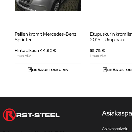
Peilien kromit Mercedes-Benz
Etupuskurin kromilis
Sprinter
2015-, Umpipaku
Hinta alkaen
44,62
€
55,78 €
LISÄÄ OSTOSKORIIN
LISÄÄ OSTOS
Asiakaspa
Asiakaspalvelu