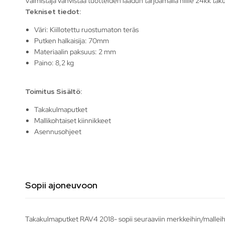
Valmistaja vahvistaa tuotteiden laadun tarjoamalla niille 24kk tak
Tekniset tiedot:
Väri: Kiillotettu ruostumaton teräs
Putken halkaisija: 70mm
Materiaalin paksuus: 2 mm
Paino: 8,2 kg
Toimitus Sisältö:
Takakulmaputket
Mallikohtaiset kiinnikkeet
Asennusohjeet
Sopii ajoneuvoon
Takakulmaputket RAV4 2018- sopii seuraaviin merkkeihin/malleih