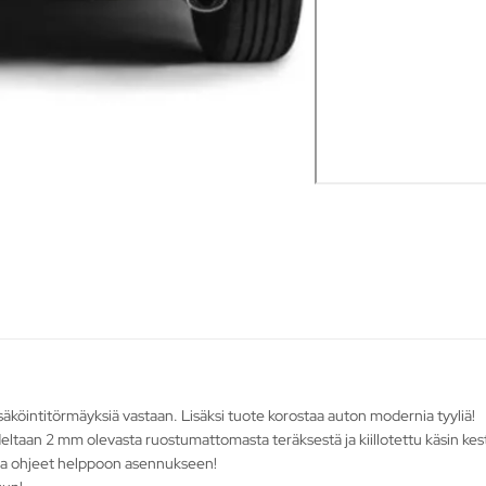
köintitörmäyksiä vastaan. Lisäksi tuote korostaa auton modernia tyyliä!
eltaan 2 mm olevasta ruostumattomasta teräksestä ja kiillotettu käsin ke
ja ohjeet helppoon asennukseen!