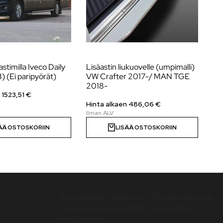
astimilla Iveco Daily
Lisäastin liukuovelle (umpimalli)
Ta
 (Ei paripyörät)
VW Crafter 2017-/ MAN TGE
Du
2018-
n
1523,51
€
Hi
Hinta alkaen 486,06 €
ÄÄ OSTOSKORIIN
LISÄÄ OSTOSKORIIN
Uutiskirje
Tilaa uutiskirje – nappaa heti -10 % alennuskoodi ja
pysy ajan tasalla uutuuksista, tarjouksista ja
kampanjoista!