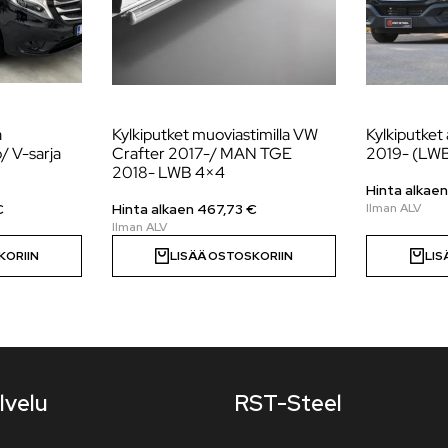
a
Kylkiputket muoviastimilla VW
Kylkiputket 
/ V-sarja
Crafter 2017-/ MAN TGE
2019- (LWB)
2018- LWB 4×4
Hinta alkae
€
Hinta alkaen
467,73
€
KORIIN
LISÄÄ OSTOSKORIIN
LIS
lvelu
RST-Steel