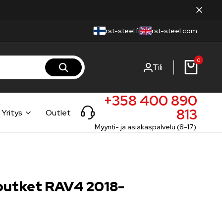
rst-steel.fi
rst-steel.com
0
Tili
+358 400 890
813
Yritys
Outlet
Myynti- ja asiakaspalvelu (8-17)
utket RAV4 2018-