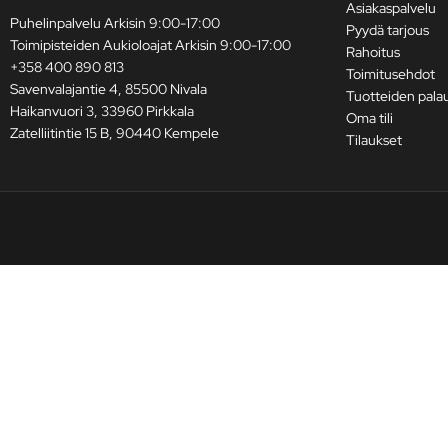
Asiakaspalvelu
Puhelinpalvelu Arkisin 9:00-17:00
Pyydä tarjous
Toimipisteiden Aukioloajat Arkisin 9:00-17:00
Rahoitus
+358 400 890 813
Toimitusehdot
Savenvalajantie 4, 85500 Nivala
Tuotteiden pala
Haikanvuori 3, 33960 Pirkkala
Oma tili
Zatelliitintie 15 B, 90440 Kempele
Tilaukset