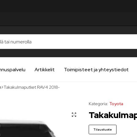
nnuspalvelu
Artikkelit
Toimipisteet ja yhteystiedot
n
Takakulmaputket RAV4 2018-
Kategoria:
Toyota
Takakulmap
Tilaustuote