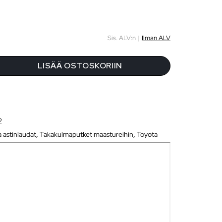
Sis. ALV:n
|
Ilman ALV
LISÄÄ OSTOSKORIIN
2
a astinlaudat
,
Takakulmaputket maastureihin
,
Toyota