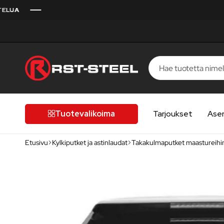
RST-
Kotimaista
Steel
laatua,
laatutietoiselle
Tuotevalikoima
Tarjoukset
Ase
autoilijalle
Etusivu
Kylkiputket ja astinlaudat
Takakulmaputket maastureihi