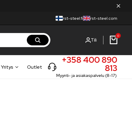
rst-steel.fi
rst-steel.com
0
Tili
+358 400 890
813
Yritys
Outlet
Myynti- ja asiakaspalvelu (8-17)