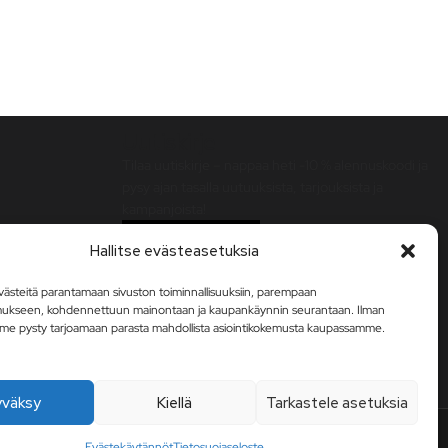
Uutiskirje
Tilaa uutiskirje – nappaa heti -10 % alennuskoodi ja
pysy ajan tasalla uutuuksista, tarjouksista ja
kampanjoista!
Tilaa uutiskirje
Hallitse evästeasetuksia
steitä parantamaan sivuston toiminnallisuuksiin, parempaan
mukseen, kohdennettuun mainontaan ja kaupankäynnin seurantaan. Ilman
me pysty tarjoamaan parasta mahdollista asiointikokemusta kaupassamme.
yväksy
Kiellä
Tarkastele asetuksia
Evästekäytännöt
Tietosuojaseloste