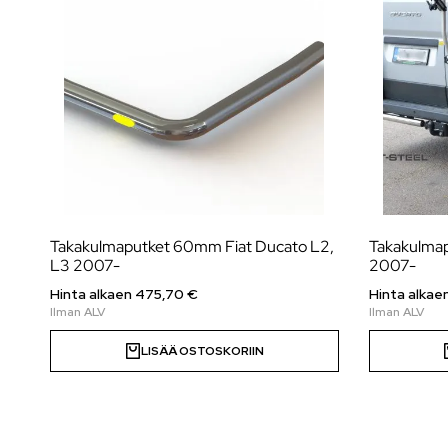
Takakulmaputket 60mm Fiat Ducato L2,
Takakulma
L3 2007-
2007-
Hinta alkaen
475,70
€
Hinta alkae
LISÄÄ OSTOSKORIIN