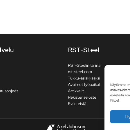
lvelu
RST-Steel
RST-Steelin tarina
rst-steel.com
Tukku-asiakkaaksi
Avoimet työpaikat
Käytämme evä
asiakaskoke
utusohjeet
Artikkelit
evästeitä em
Rekisteriseloste
Kiitos!
Evästeistä
H