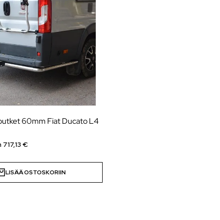
putket 60mm Fiat Ducato L4
n
717,13
€
LISÄÄ OSTOSKORIIN