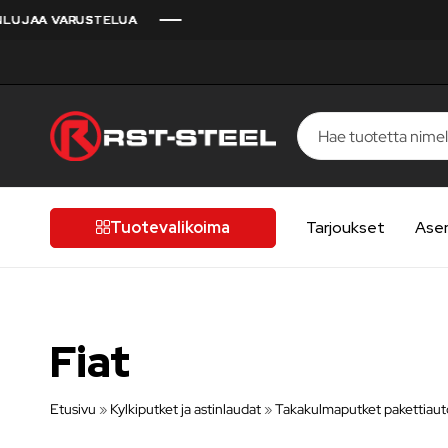
JAA VARUSTELUA
JAA VARUSTELUA
JAA VARUSTELUA
JAA VARUSTELUA
JAA VARUSTELUA
RST-
Kotimaista
Steel
laatua,
laatutietoiselle
Tuotevalikoima
Tarjoukset
Ase
autoilijalle
Fiat
Etusivu
»
Kylkiputket ja astinlaudat
»
Takakulmaputket pakettiaut