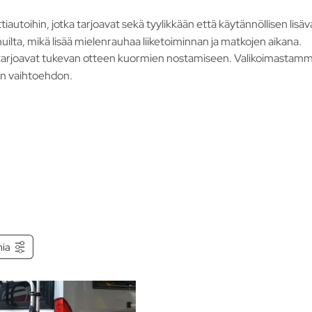
iautoihin, jotka tarjoavat sekä tyylikkään että käytännöllisen lis
uilta, mikä lisää mielenrauhaa liiketoiminnan ja matkojen aikana.
a tarjoavat tukevan otteen kuormien nostamiseen. Valikoimast
ivan vaihtoehdon.
mia