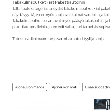
Takakulmaputket Fiat Pakettiautoihin
Tältä tuotekategoriasta löydät takakulmaputket Fiat pakett
näyttävyyttä, vaan myös suojaavat kulmat vaurioilta ja kolh
Takakulmaputket parantavat myös pääsyä takakonttiin j
pakettiautomalleihin, joten voit valita juuri tarpeisiisi sop
Tutustu valikoimaamme ja varmista autosi tyyli ja suoja!
Ajoneuvon merkki
Ajoneuvon malli
Lisää suodatti