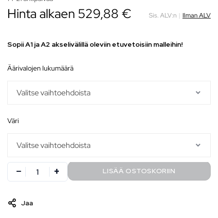
Hinta alkaen
529,88
€
Sis. ALV:n
|
Ilman ALV
Sopii A1 ja A2 akselivälillä oleviin etuvetoisiin malleihin!
äärivalojen lukumäärä
väri
LISÄÄ OSTOSKORIIN
Jaa