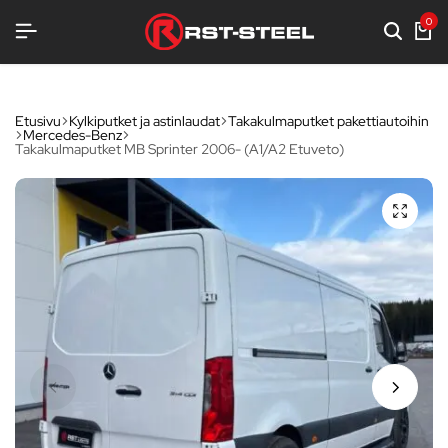
UA
UA
UA
0
Etusivu
Kylkiputket ja astinlaudat
Takakulmaputket pakettiautoihin
Mercedes-Benz
Takakulmaputket MB Sprinter 2006- (A1/A2 Etuveto)