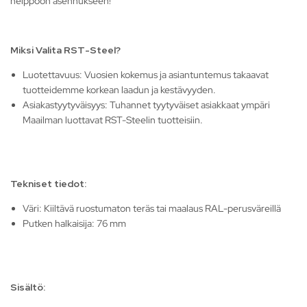
helppoon asennukseen!
Miksi Valita RST-Steel?
Luotettavuus: Vuosien kokemus ja asiantuntemus takaavat
tuotteidemme korkean laadun ja kestävyyden.
Asiakastyytyväisyys: Tuhannet tyytyväiset asiakkaat ympäri
Maailman luottavat RST-Steelin tuotteisiin.
Tekniset tiedot:
Väri: Kiiltävä ruostumaton teräs tai maalaus RAL-perusväreillä
Putken halkaisija: 76 mm
Sisältö: