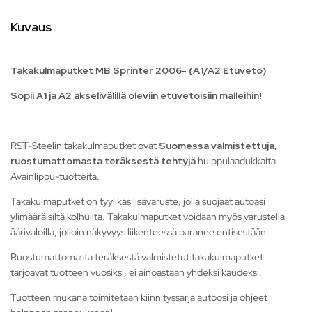
Kuvaus
Takakulmaputket MB Sprinter 2006- (A1/A2 Etuveto)
Sopii A1 ja A2 akselivälillä oleviin etuvetoisiin malleihin!
RST-Steelin takakulmaputket ovat
Suomessa valmistettuja,
ruostumattomasta teräksestä tehtyjä
huippulaadukkaita
Avainlippu-tuotteita.
Takakulmaputket on tyylikäs lisävaruste, jolla suojaat autoasi
ylimääräisiltä kolhuilta. Takakulmaputket voidaan myös varustella
äärivaloilla, jolloin näkyvyys liikenteessä paranee entisestään.
Ruostumattomasta teräksestä valmistetut takakulmaputket
tarjoavat tuotteen vuosiksi, ei ainoastaan yhdeksi kaudeksi.
Tuotteen mukana toimitetaan kiinnityssarja autoosi ja ohjeet