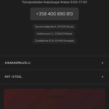
Toimipisteiden Aukioloajat Arkisin 9:00-17:00
+358 400 890 813
Savenvalajantie 4, 85500 Nivala
Haikanvuori 3, 33960 Pirkkala
Zatelliitintie 15 B, 90440 Kempele
ASIAKASPALVELU
Asiakaspalvelu
RST-STEEL
Pyydä tarjous
RST-Steelin tarina
Uutiskirje
Rahoitus
rst-steel.com
Tilaa uutiskirje – nappaa heti -10 % alennuskoodi ja pysy ajan
tasalla uutuuksista, tarjouksista ja kampanjoista!