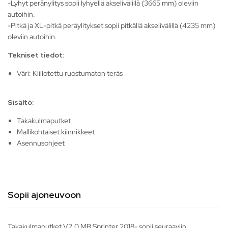
-Lyhyt peränylitys sopii lyhyellä akselivälillä (3665 mm) oleviin
autoihin.
-Pitkä ja XL-pitkä peräylitykset sopii pitkällä akselivälillä (4235 mm)
oleviin autoihin.
Tekniset tiedot:
Väri: Kiillotettu ruostumaton teräs
Sisältö:
Takakulmaputket
Mallikohtaiset kiinnikkeet
Asennusohjeet
Sopii ajoneuvoon
Takakulmaputket V2.0 MB Sprinter 2018- sopii seuraaviin