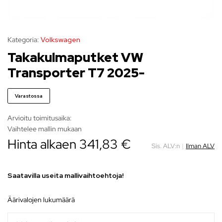
Kategoria:
Volkswagen
Takakulmaputket VW
Transporter T7 2025-
Varastossa
Arvioitu toimitusaika:
Vaihtelee mallin mukaan
Hinta alkaen
341,83
€
Sis. ALV:n
|
Ilman ALV
Saatavilla useita mallivaihtoehtoja!
äärivalojen lukumäärä