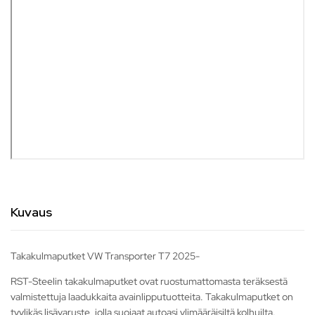
Kuvaus
Takakulmaputket VW Transporter T7 2025-
RST-Steelin takakulmaputket ovat ruostumattomasta teräksestä
valmistettuja laadukkaita avainlipputuotteita. Takakulmaputket on
tyylikäs lisävaruste, jolla suojaat autoasi ylimääräisiltä kolhuilta.