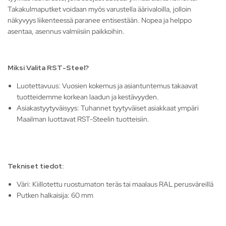
Takakulmaputket voidaan myös varustella äärivaloilla, jolloin
näkyvyys liikenteessä paranee entisestään. Nopea ja helppo
asentaa, asennus valmiisiin paikkoihin.
Miksi Valita RST-Steel?
Luotettavuus: Vuosien kokemus ja asiantuntemus takaavat
tuotteidemme korkean laadun ja kestävyyden.
Asiakastyytyväisyys: Tuhannet tyytyväiset asiakkaat ympäri
Maailman luottavat RST-Steelin tuotteisiin.
Tekniset tiedot:
Väri: Kiillotettu ruostumaton teräs tai maalaus RAL perusväreillä
Putken halkaisija: 60 mm