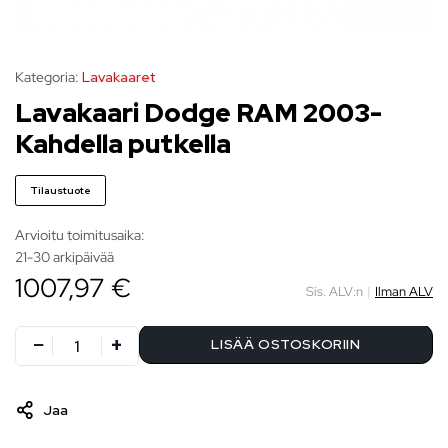
Kategoria:
Lavakaaret
Lavakaari Dodge RAM 2003-
Kahdella putkella
Tilaustuote
Arvioitu toimitusaika:
21-30 arkipäivää
1007,97 €
Sis. ALV:n
|
Ilman ALV
LISÄÄ OSTOSKORIIN
Jaa