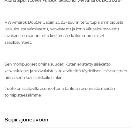
Alpha Sportcover Fullbox lavakansi VW Amarok DC 2023-
VW Amarok Double Cabiin 2023- suunniteltu tuplalaminoidusta
lasikuidusta valmistettu, vahvistettu ja korin väriseksi maalattu
lavakansi on suunniteltu kestämään kaikki suomalaiset
sääolosuhteet.
Sen monipuoliset ominaisuudet, kuten eristetty sisäkatto,
keskuslukitus ja sisävalaistus, tekevät siitä täydellisen lisävarusteen
niin arkeen kuin seikkailuihinkin.
Tuote on saatavilla asennettuna tai ilman asennusta meidän
toimipisteessämme
Sopii ajoneuvoon