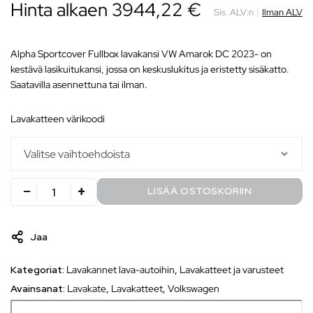
Hinta alkaen 3944,22 €
Sis. ALV:n
|
Ilman ALV
Alpha Sportcover Fullbox lavakansi VW Amarok DC 2023- on
kestävä lasikuitukansi, jossa on keskuslukitus ja eristetty sisäkatto.
Saatavilla asennettuna tai ilman.
lavakatteen värikoodi
LISÄÄ OSTOSKORIIN
Jaa
Kategoriat:
Lavakannet lava-autoihin
,
Lavakatteet ja varusteet
Avainsanat:
Lavakate
,
Lavakatteet
,
Volkswagen