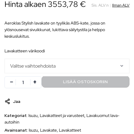
Hinta alkaen 3553,78 €
Sis. ALV:n
|
Ilman ALV
Aeroklas Stylish lavakate on tyylikäs ABS-kate, jossa on
ylösnousevat sivuikkunat, lukittava säilytystila ja helppo
keskuslukitus.
lavakatteen värikoodi
LISÄÄ OSTOSKORIIN
Jaa
Kategoriat:
Isuzu
,
Lavakatteet ja varusteet
,
Lavakuomut lava-
autoihin
Avainsanat:
Isuzu
,
Lavakate
,
Lavakatteet