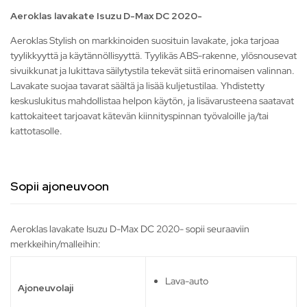
Aeroklas lavakate Isuzu D-Max DC 2020-
Aeroklas Stylish on markkinoiden suosituin lavakate, joka tarjoaa
tyylikkyyttä ja käytännöllisyyttä. Tyylikäs ABS-rakenne, ylösnousevat
sivuikkunat ja lukittava säilytystila tekevät siitä erinomaisen valinnan.
Lavakate suojaa tavarat säältä ja lisää kuljetustilaa. Yhdistetty
keskuslukitus mahdollistaa helpon käytön, ja lisävarusteena saatavat
kattokaiteet tarjoavat kätevän kiinnityspinnan työvaloille ja/tai
kattotasolle.
Sopii ajoneuvoon
Aeroklas lavakate Isuzu D-Max DC 2020- sopii seuraaviin
merkkeihin/malleihin:
Lava-auto
Ajoneuvolaji