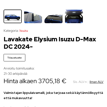
Kategoria:
Isuzu
Lavakate Elysium Isuzu D-Max
DC 2024-
Tilaustuote
Arvioitu toimitusaika:
21-30 arkipäivää
Hinta alkaen 3705,18 €
Sis. ALV:n
|
Ilman ALV
Valmistajan lippulaivamalli, joka tarjoaa sekä käytännöllisyyttä
että mukavuutta!