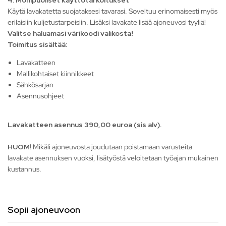
4. Monipuoliset käyttötarkoitukset
Käytä lavakatetta suojataksesi tavarasi. Soveltuu erinomaisesti myös
erilaisiin kuljetustarpeisiin. Lisäksi lavakate lisää ajoneuvosi tyyliä!
Valitse haluamasi värikoodi valikosta!
Toimitus sisältää:
Lavakatteen
Mallikohtaiset kiinnikkeet
Sähkösarjan
Asennusohjeet
Lavakatteen asennus 390,00 euroa (sis alv).
HUOM
! Mikäli ajoneuvosta joudutaan poistamaan varusteita
lavakate asennuksen vuoksi, lisätyöstä veloitetaan työajan mukainen
kustannus.
Sopii ajoneuvoon