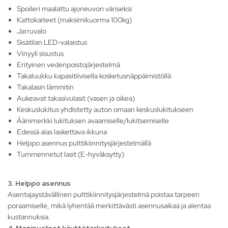
Spoileri maalattu ajoneuvon väriseksi
Kattokaiteet (maksimikuorma 100kg)
Jarruvalo
Sisätilan LED-valaistus
Vinyyli sisustus
Erityinen vedenpoistojärjestelmä
Takaluukku kapasitiivisella kosketusnäppäimistöllä
Takalasin lämmitin
Aukeavat takasivulasit (vasen ja oikea)
Keskuslukitus yhdistetty auton omaan keskuslukitukseen
Äänimerkki lukituksen avaamiselle/lukitsemiselle
Edessä alas laskettava ikkuna
Helppo asennus pulttikiinnitysjärjestelmällä
Tummennetut lasit (E-hyväksytty)
3. Helppo asennus
Asentajaystävällinen pulttikiinnitysjärjestelmä poistaa tarpeen
poraamiselle, mikä lyhentää merkittävästi asennusaikaa ja alentaa
kustannuksia.