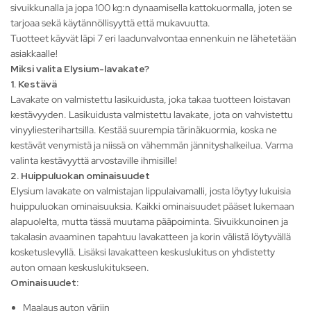
sivuikkunalla ja jopa 100 kg:n dynaamisella kattokuormalla, joten se
tarjoaa sekä käytännöllisyyttä että mukavuutta.
Tuotteet käyvät läpi 7 eri laadunvalvontaa ennenkuin ne lähetetään
asiakkaalle!
Miksi valita Elysium-lavakate?
1. Kestävä
Lavakate on valmistettu lasikuidusta, joka takaa tuotteen loistavan
kestävyyden. Lasikuidusta valmistettu lavakate, jota on vahvistettu
vinyyliesterihartsilla. Kestää suurempia tärinäkuormia, koska ne
kestävät venymistä ja niissä on vähemmän jännityshalkeilua. Varma
valinta kestävyyttä arvostaville ihmisille!
2. Huippuluokan ominaisuudet
Elysium lavakate on valmistajan lippulaivamalli, josta löytyy lukuisia
huippuluokan ominaisuuksia. Kaikki ominaisuudet pääset lukemaan
alapuolelta, mutta tässä muutama pääpoiminta. Sivuikkunoinen ja
takalasin avaaminen tapahtuu lavakatteen ja korin välistä löytyvällä
kosketuslevyllä. Lisäksi lavakatteen keskuslukitus on yhdistetty
auton omaan keskuslukitukseen.
Ominaisuudet:
Maalaus auton väriin