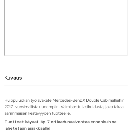
Kuvaus
Huippuluokan työlavakate Mercedes-Benz X Double Cab malleihin
2017- vuosimallista uudempiin. Valmistettu lasikuidusta, joka takaa
äärimmäisen kestävyyden tuotteelle.
Tuotteet käyvät läpi 7 eri laadunvalvontaa ennenkuin ne
lähetetään asiakkaalle!