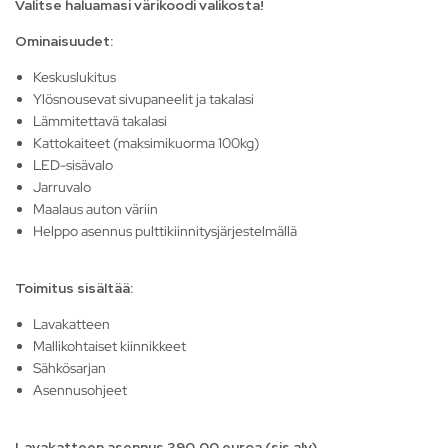
Valitse haluamasi värikoodi valikosta!
Ominaisuudet:
Keskuslukitus
Ylösnousevat sivupaneelit ja takalasi
Lämmitettavä takalasi
Kattokaiteet (maksimikuorma 100kg)
LED-sisävalo
Jarruvalo
Maalaus auton väriin
Helppo asennus pulttikiinnitysjärjestelmällä
Toimitus sisältää:
Lavakatteen
Mallikohtaiset kiinnikkeet
Sähkösarjan
Asennusohjeet
Lavakatteen asennus 390,00 euroa (sis alv).