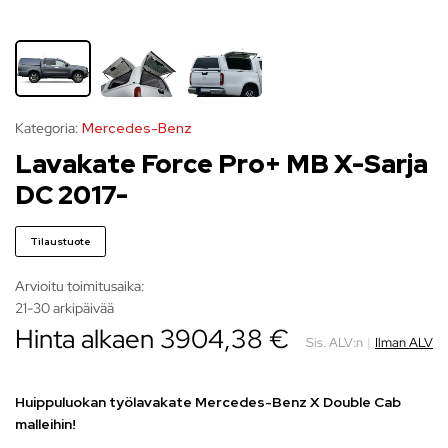
Kategoria:
Mercedes-Benz
Lavakate Force Pro+ MB X-Sarja
DC 2017-
Tilaustuote
Arvioitu toimitusaika:
21-30 arkipäivää
Hinta alkaen 3904,38 €
Sis. ALV:n
|
Ilman ALV
Huippuluokan työlavakate Mercedes-Benz X Double Cab
malleihin!