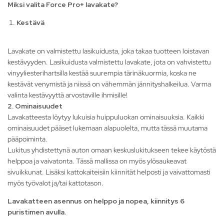
Miksi valita Force Pro+ lavakate?
Kestävä
Lavakate on valmistettu lasikuidusta, joka takaa tuotteen loistavan
kestävyyden. Lasikuidusta valmistettu lavakate, jota on vahvistettu
vinyyliesterihartsilla kestää suurempia tärinäkuormia, koska ne
kestävät venymistä ja niissä on vähemmän jännityshalkeilua. Varma
valinta kestävyyttä arvostaville ihmisille!
2. Ominaisuudet
Lavakatteesta löytyy lukuisia huippuluokan ominaisuuksia. Kaikki
ominaisuudet pääset lukemaan alapuolelta, mutta tässä muutama
pääpoiminta.
Lukitus yhdistettynä auton omaan keskuslukitukseen tekee käytöstä
helppoa ja vaivatonta. Tässä mallissa on myös ylösaukeavat
sivuikkunat. Lisäksi kattokaiteisiin kiinnität helposti ja vaivattomasti
myös työvalot ja/tai kattotason.
Lavakatteen asennus on helppo ja nopea, kiinnitys 6
puristimen avulla.