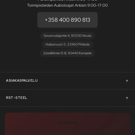
Toimipisteiden Aukioloajat Arkisin 9:00-17:00
+358 400 890 813
Savenvalajantie 4, 85500 Nivala
Haikanvuori 3, 33960 Pirkkala
Zatelliitintie 15 B, 90440 Kempele
ASIAKASPALVELU
Asiakaspalvelu
RST-STEEL
Pyydä tarjous
RST-Steelin tarina
Uutiskirje
Rahoitus
rst-steel.com
Tilaa uutiskirje – nappaa heti -10 % alennuskoodi ja pysy ajan