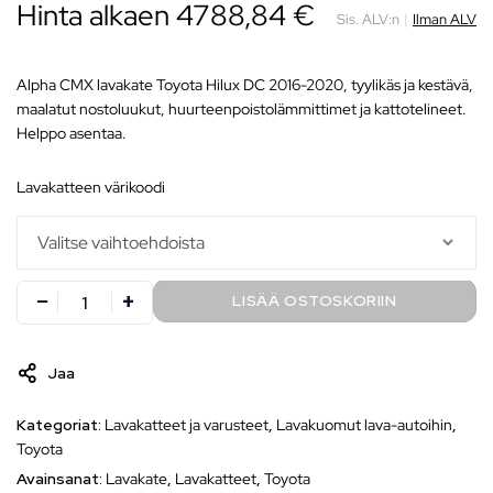
Hinta alkaen 4788,84 €
Sis. ALV:n
|
Ilman ALV
Alpha CMX lavakate Toyota Hilux DC 2016-2020, tyylikäs ja kestävä,
maalatut nostoluukut, huurteenpoistolämmittimet ja kattotelineet.
Helppo asentaa.
lavakatteen värikoodi
LISÄÄ OSTOSKORIIN
Jaa
Kategoriat:
Lavakatteet ja varusteet
,
Lavakuomut lava-autoihin
,
Toyota
Avainsanat:
Lavakate
,
Lavakatteet
,
Toyota