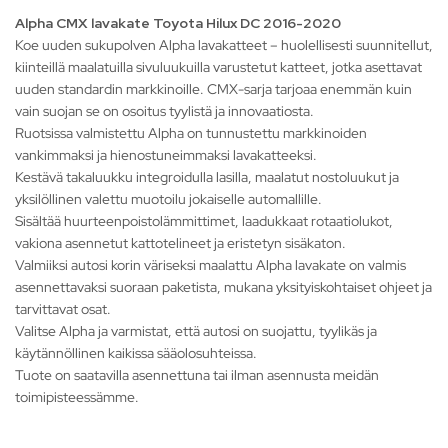
Alpha CMX lavakate Toyota Hilux DC 2016-2020
Koe uuden sukupolven Alpha lavakatteet – huolellisesti suunnitellut,
kiinteillä maalatuilla sivuluukuilla varustetut katteet, jotka asettavat
uuden standardin markkinoille. CMX-sarja tarjoaa enemmän kuin
vain suojan se on osoitus tyylistä ja innovaatiosta.
Ruotsissa valmistettu Alpha on tunnustettu markkinoiden
vankimmaksi ja hienostuneimmaksi lavakatteeksi.
Kestävä takaluukku integroidulla lasilla, maalatut nostoluukut ja
yksilöllinen valettu muotoilu jokaiselle automallille.
Sisältää huurteenpoistolämmittimet, laadukkaat rotaatiolukot,
vakiona asennetut kattotelineet ja eristetyn sisäkaton.
Valmiiksi autosi korin väriseksi maalattu Alpha lavakate on valmis
asennettavaksi suoraan paketista, mukana yksityiskohtaiset ohjeet ja
tarvittavat osat.
Valitse Alpha ja varmistat, että autosi on suojattu, tyylikäs ja
käytännöllinen kaikissa sääolosuhteissa.
Tuote on saatavilla asennettuna tai ilman asennusta meidän
toimipisteessämme.