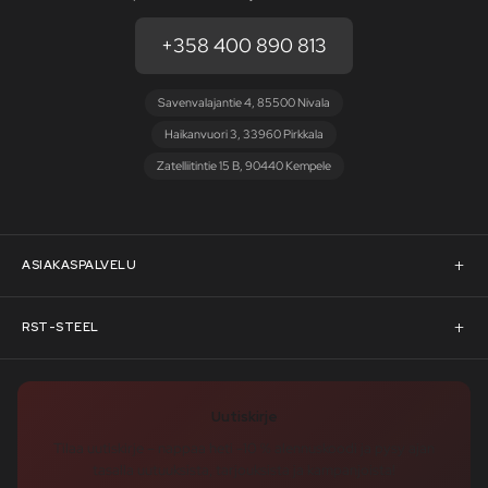
+358 400 890 813
Savenvalajantie 4, 85500 Nivala
Haikanvuori 3, 33960 Pirkkala
Zatelliitintie 15 B, 90440 Kempele
ASIAKASPALVELU
Asiakaspalvelu
RST-STEEL
Pyydä tarjous
RST-Steelin tarina
Uutiskirje
Rahoitus
rst-steel.com
Tilaa uutiskirje – nappaa heti -10 % alennuskoodi ja pysy ajan
tasalla uutuuksista, tarjouksista ja kampanjoista!