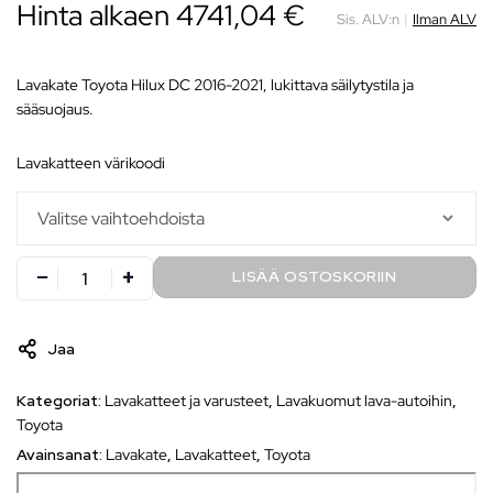
Hinta alkaen 4741,04 €
Sis. ALV:n
|
Ilman ALV
Lavakate Toyota Hilux DC 2016-2021, lukittava säilytystila ja
sääsuojaus.
lavakatteen värikoodi
LISÄÄ OSTOSKORIIN
Jaa
Kategoriat:
Lavakatteet ja varusteet
,
Lavakuomut lava-autoihin
,
Toyota
Avainsanat:
Lavakate
,
Lavakatteet
,
Toyota