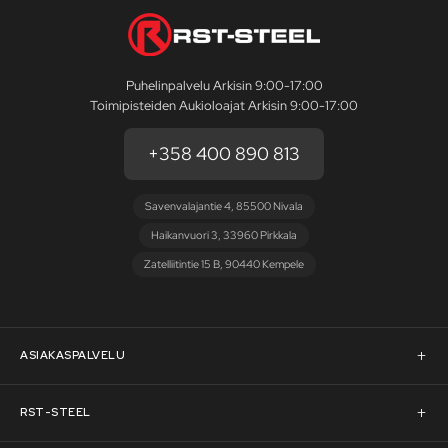
Puhelinpalvelu Arkisin 9:00-17:00
Toimipisteiden Aukioloajat Arkisin 9:00-17:00
+358 400 890 813
Savenvalajantie 4, 85500 Nivala
Haikanvuori 3, 33960 Pirkkala
Zatelliitintie 15 B, 90440 Kempele
ASIAKASPALVELU
Asiakaspalvelu
RST-STEEL