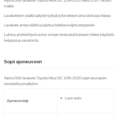
Alpha GSX lavakate Toyota Hilux DC 2016-2020 sekä 2021- facelift
malliin
Lavakatteen sisällä säilytät työkalut/tarvikkeet aina lukitussa tilassa.
Lavakate antaa säältä suojattua lisätilaa kuljetustarpeisiin.
Lukitus yhdistettynä auton omaan keskuslukitukseen tekee käytöstä
helppoa ja vaivatonta.
Sopii ajoneuvoon
Alpha GSX lavakate Toyota Hilux DC 2016-2020 sopii seuraaviin
merkkeihin/malleihin:
Lava-auto
Ajoneuvolaji