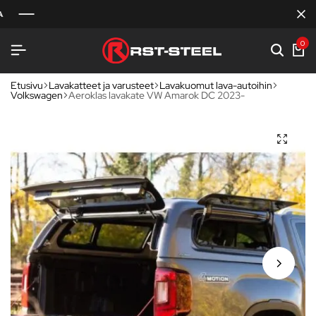
0
Etusivu
Lavakatteet ja varusteet
Lavakuomut lava-autoihin
Volkswagen
Aeroklas lavakate VW Amarok DC 2023-