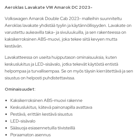
Aeroklas Lavakate VW Amarok DC 2023-
Volkswagen Amarok Double Cab 2023- malleihin suunniteltu
Aeroklas lavakate yhdistää tyylin ja käytännöllisyyden. Lavakate on
varustettu aukeavilla taka- ja sivuluukuilla, ja sen rakenteessa on
kaksikerroksinen ABS-muovi, joka tekee siitä kevyen mutta
kestävän.
Lavakatteessa on useita huipputason ominaisuuksia, kuten
keskuslukitus ja LED-sisävalo, jotka tekevät käytöstä entistä
helpompaa ja turvallisempaa. Se on myös täysin kierrätettävä ja sen
sisustus on helposti puhdistettavissa.
Ominaisuudet:
Kaksikerroksinen ABS-muovi rakenne
Keskuslukitus, kätevä painonapilla avattava
Pestävä, erittäin kestävä sisustus
LED-sisävalo
Sääsuoja esiasennetuilla tiivisteillä
Poraamaton asennus