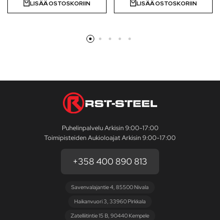
LISÄÄ OSTOSKORIIN
LISÄÄ OSTOSKORIIN
Puhelinpalvelu Arkisin 9:00-17:00
Toimipisteiden Aukioloajat Arkisin 9:00-17:00
+358 400 890 813
Savenvalajantie 4, 85500 Nivala
Haikanvuori 3, 33960 Pirkkala
Zatelliitintie 15 B, 90440 Kempele