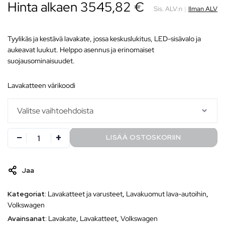
Hinta alkaen
3545,82
€
Sis. ALV:n
|
Ilman ALV
Tyylikäs ja kestävä lavakate, jossa keskuslukitus, LED-sisävalo ja
aukeavat luukut. Helppo asennus ja erinomaiset
suojausominaisuudet.
lavakatteen värikoodi
LISÄÄ OSTOSKORIIN
Jaa
Kategoriat:
Lavakatteet ja varusteet
,
Lavakuomut lava-autoihin
,
Volkswagen
Avainsanat:
Lavakate
,
Lavakatteet
,
Volkswagen