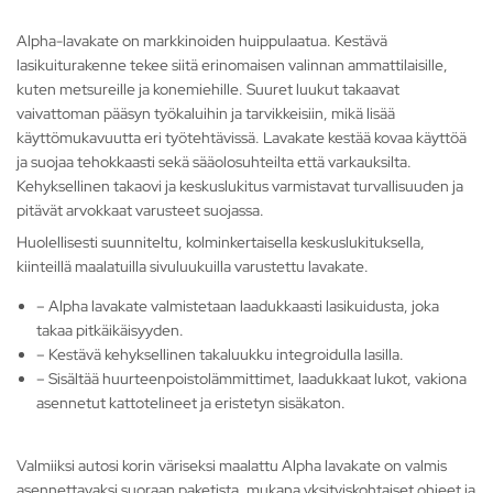
Alpha-lavakate on markkinoiden huippulaatua. Kestävä
lasikuiturakenne tekee siitä erinomaisen valinnan ammattilaisille,
kuten metsureille ja konemiehille. Suuret luukut takaavat
vaivattoman pääsyn työkaluihin ja tarvikkeisiin, mikä lisää
käyttömukavuutta eri työtehtävissä. Lavakate kestää kovaa käyttöä
ja suojaa tehokkaasti sekä sääolosuhteilta että varkauksilta.
Kehyksellinen takaovi ja keskuslukitus varmistavat turvallisuuden ja
pitävät arvokkaat varusteet suojassa.
Huolellisesti suunniteltu, kolminkertaisella keskuslukituksella,
kiinteillä maalatuilla sivuluukuilla varustettu lavakate.
– Alpha lavakate valmistetaan laadukkaasti lasikuidusta, joka
takaa pitkäikäisyyden.
– Kestävä kehyksellinen takaluukku integroidulla lasilla.
– Sisältää huurteenpoistolämmittimet, laadukkaat lukot, vakiona
asennetut kattotelineet ja eristetyn sisäkaton.
Valmiiksi autosi korin väriseksi maalattu Alpha lavakate on valmis
asennettavaksi suoraan paketista, mukana yksityiskohtaiset ohjeet ja