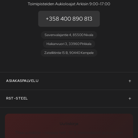
Toimipisteiden Aukioloajat Arkisin 9:00-17:00
+358 400 890 813
Savenvalajantie 4, 85500 Nivala
Haikanvuori 3, 33960 Pirkkala
Zatelliitintie 15 B, 90440 Kempele
ASIAKASPALVELU
Asiakaspalvelu
RST-STEEL
Pyydä tarjous
RST-Steelin tarina
Uutiskirje
Rahoitus
rst-steel.com
Tilaa uutiskirje – nappaa heti -10 % alennuskoodi ja pysy ajan