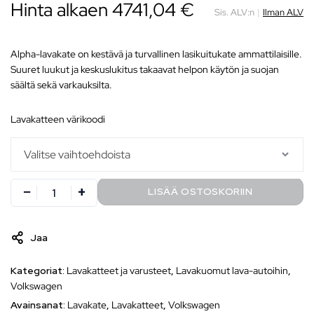
Hinta alkaen 4741,04 €
Sis. ALV:n
|
Ilman ALV
Alpha-lavakate on kestävä ja turvallinen lasikuitukate ammattilaisille.
Suuret luukut ja keskuslukitus takaavat helpon käytön ja suojan
säältä sekä varkauksilta.
lavakatteen värikoodi
LISÄÄ OSTOSKORIIN
Jaa
Kategoriat:
Lavakatteet ja varusteet
,
Lavakuomut lava-autoihin
,
Volkswagen
Avainsanat:
Lavakate
,
Lavakatteet
,
Volkswagen