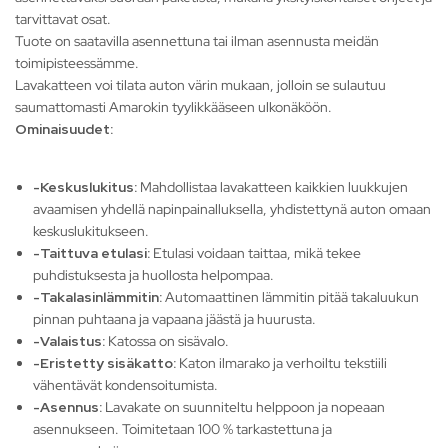
tarvittavat osat.
Tuote on saatavilla asennettuna tai ilman asennusta meidän
toimipisteessämme.
Lavakatteen voi tilata auton värin mukaan, jolloin se sulautuu
saumattomasti Amarokin tyylikkääseen ulkonäköön.
Ominaisuudet:
-Keskuslukitus:
Mahdollistaa lavakatteen kaikkien luukkujen
avaamisen yhdellä napinpainalluksella, yhdistettynä auton omaan
keskuslukitukseen.
-Taittuva etulasi:
Etulasi voidaan taittaa, mikä tekee
puhdistuksesta ja huollosta helpompaa.
-Takalasinlämmitin:
Automaattinen lämmitin pitää takaluukun
pinnan puhtaana ja vapaana jäästä ja huurusta.
-Valaistus:
Katossa on sisävalo.
-Eristetty sisäkatto:
Katon ilmarako ja verhoiltu tekstiili
vähentävät kondensoitumista.
-Asennus:
Lavakate on suunniteltu helppoon ja nopeaan
asennukseen. Toimitetaan 100 % tarkastettuna ja