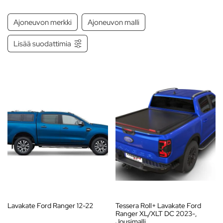
säänkestävistä materiaaleista, jotka takaavat pitkäikäisyyden ja
luotettavan suojan. Helppokäyttöinen rullausmekanismi tekee
Ajoneuvon merkki
Ajoneuvon malli
lavakatteesta kätevän ja monipuolisen ratkaisun.
Lisää suodattimia
Tutustu valikoimaamme ja löydä rullattava lavakate, joka tekee Ford
lava-autostasi entistä suojaavamman ja käytännöllisemmän!
Lavakate Ford Ranger 12-22
Tessera Roll+ Lavakate Ford
Ranger XL/XLT DC 2023-,
Jousimalli