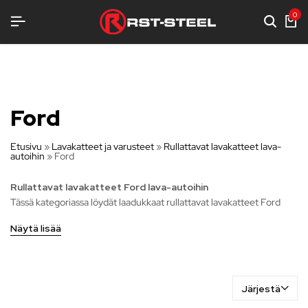
USTELUA
USTELUA
USTELUA
0
Ford
Etusivu
»
Lavakatteet ja varusteet
»
Rullattavat lavakatteet lava-
autoihin
»
Ford
Rullattavat lavakatteet Ford lava-autoihin
Tässä kategoriassa löydät laadukkaat rullattavat lavakatteet Ford
lava-autoihin, jotka tarjoavat joustavan ja käytännöllisen suojan
Näytä lisää
lavallesi. Nämä lavakatteet on suunniteltu suojaamaan kuormaa
tehokkaasti säältä ja varkauksilta, samalla säilyttäen lavan helpon
käytettävyyden.
Valikoimassamme on erilaisia rullattavia lavakatteita, jotka on
Järjestä
räätälöity erityisesti lava-autoihin. Ne on valmistettu kestävistä ja