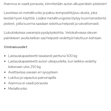
Asennus ei vaadi porausta, kiinnitetään auton alkuperäisiin pisteisiin!
Lavetissa on metallirunko ja paksu komposiitti/puu alusta, joka
kestää hyvin käyttöä. Lisäksi metallirungosta löytyy kuormansidonta
pisteet, joilla kuorma saadaan sidottua helposti ja vaivattomasti.
Liukukiskoissa useampia pysäytyskohtia. Vetokahvassa olevan
painikkeen avulla kelkan saa helposti vedettyä haluttuun kohtaan.
Ominaisuudet:
Lastauskapasiteetti tasaisesti jaettuna 500 kg
Lastauskapasiteetti auton ulkopuolella, kun kelkka vedetty
kokonaan ulos 250 kg
Avattavissa useaan eri syvyyteen
Lukitus ja vapautus painonapilla
Asennus ei vaadi porausta
Metallirunko