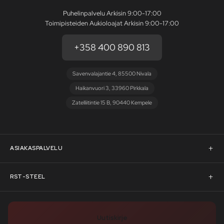
Puhelinpalvelu Arkisin 9:00-17:00
Toimipisteiden Aukioloajat Arkisin 9:00-17:00
+358 400 890 813
Savenvalajantie 4, 85500 Nivala
Haikanvuori 3, 33960 Pirkkala
Zatelliitintie 15 B, 90440 Kempele
ASIAKASPALVELU
Asiakaspalvelu
RST-STEEL
Pyydä tarjous
RST-Steelin tarina
Uutiskirje