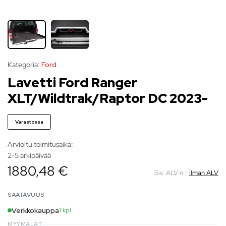
Kategoria:
Ford
Lavetti Ford Ranger
XLT/Wildtrak/Raptor DC 2023-
Varastossa
Arvioitu toimitusaika:
2-5 arkipäivää
1880,48 €
Sis. ALV:n
|
Ilman ALV
SAATAVUUS
Verkkokauppa
1 kpl
MYYMÄLÄT