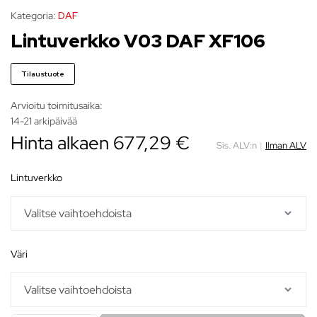
Kategoria:
DAF
Lintuverkko V03 DAF XF106
Tilaustuote
Arvioitu toimitusaika:
14-21 arkipäivää
Hinta alkaen
677,29
€
Sis. ALV:n
|
Ilman ALV
lintuverkko
väri