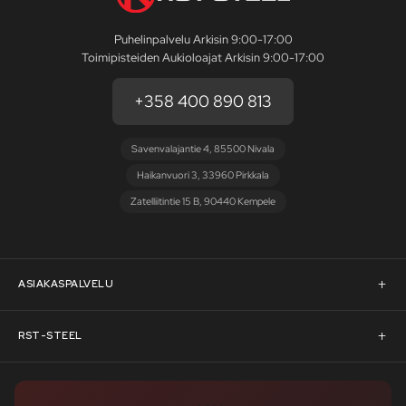
Puhelinpalvelu Arkisin 9:00-17:00
Toimipisteiden Aukioloajat Arkisin 9:00-17:00
+358 400 890 813
Savenvalajantie 4, 85500 Nivala
Haikanvuori 3, 33960 Pirkkala
Zatelliitintie 15 B, 90440 Kempele
ASIAKASPALVELU
Asiakaspalvelu
RST-STEEL
Pyydä tarjous
RST-Steelin tarina