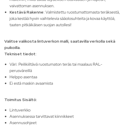
vaivattoman asennuksen.
Kestävä Rakenne
: Valmistettu ruostumattomasta teräksestä,
joka kestää hyvin vaihtelevia sääolosuhteita ja kovaa käyttöä,
taaten pitkäikäisen suojan autollesi!
Valitse valikosta lintuverkon malli, saatavilla verkolla sekä
puikoilla.
Tekniset tiedot:
Väri: Peilikiiltävä ruostumaton teräs tai maalaus RAL-
perusväreillä
Helppo asentaa
Ei estä maskin avaamista
Toimitus Sisältö:
Lintuverkko
Asennuksessa tarvittavat kiinnikkeet
Asennusohjeet