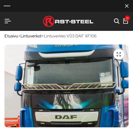
0
Etusivu
Lintuverkot
Lintuverkko V03 DAF XF106