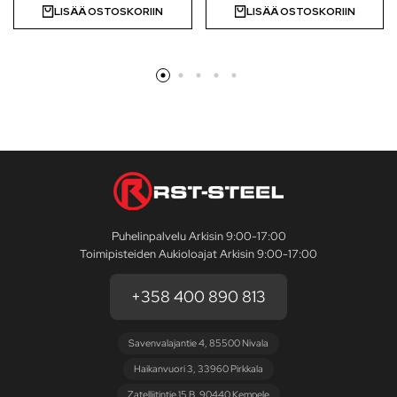
LISÄÄ OSTOSKORIIN
LISÄÄ OSTOSKORIIN
Puhelinpalvelu Arkisin 9:00-17:00
Toimipisteiden Aukioloajat Arkisin 9:00-17:00
+358 400 890 813
Savenvalajantie 4, 85500 Nivala
Haikanvuori 3, 33960 Pirkkala
Zatelliitintie 15 B, 90440 Kempele