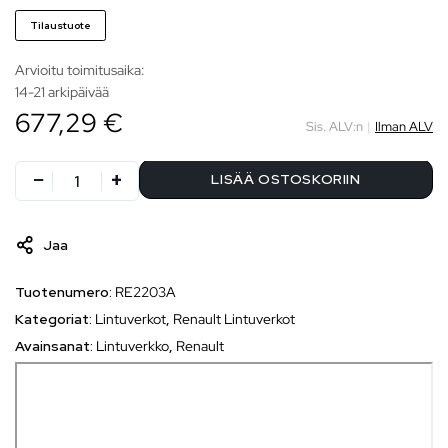
Tilaustuote
Arvioitu toimitusaika:
14-21 arkipäivää
677,29 €
Sis. ALV:n
|
Ilman ALV
LISÄÄ OSTOSKORIIN
Jaa
Tuotenumero:
RE2203A
Kategoriat:
Lintuverkot
,
Renault Lintuverkot
Avainsanat:
Lintuverkko
,
Renault