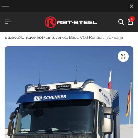
0
Etusivu
Lintuverkot
Lintuverkko Basic V03 Renault T/C- sarja