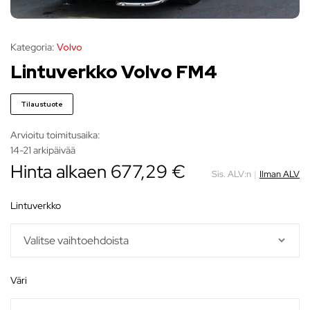
Kategoria:
Volvo
Lintuverkko Volvo FM4
Tilaustuote
Arvioitu toimitusaika:
14-21 arkipäivää
Hinta alkaen
677,29
€
Sis. ALV:n
|
Ilman ALV
lintuverkko
väri