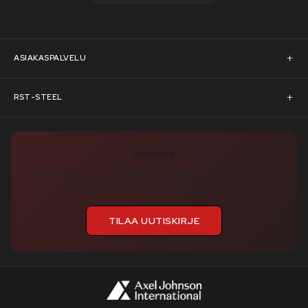
ASIAKASPALVELU
Asiakaspalvelu
RST-STEEL
Pyydä tarjous
RST-Steelin tarina
Uutiskirje
Rahoitus
rst-steel.com
Tilaa uutiskirje – nappaa heti -10 % alennuskoodi ja pysy ajan
tasalla uutuuksista, tarjouksista ja kampanjoista!
Toimitusehdot
Tukku-asiakkaaksi
TILAA UUTISKIRJE
Tuotteiden palautusohjeet
Avoimet työpaikat
Oma tili
Artikkelit
Tilaukset