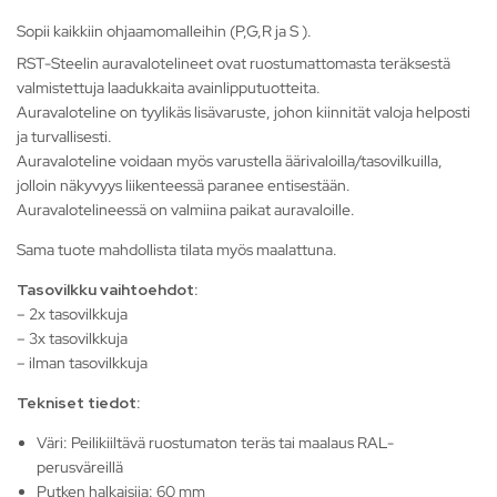
Sopii kaikkiin ohjaamomalleihin (P,G,R ja S ).
RST-Steelin auravalotelineet ovat ruostumattomasta teräksestä
valmistettuja laadukkaita avainlipputuotteita.
Auravaloteline on tyylikäs lisävaruste, johon kiinnität valoja helposti
ja turvallisesti.
Auravaloteline voidaan myös varustella äärivaloilla/tasovilkuilla,
jolloin näkyvyys liikenteessä paranee entisestään.
Auravalotelineessä on valmiina paikat auravaloille.
Sama tuote mahdollista tilata myös maalattuna.
Tasovilkku vaihtoehdot:
– 2x tasovilkkuja
– 3x tasovilkkuja
– ilman tasovilkkuja
Tekniset tiedot:
Väri: Peilikiiltävä ruostumaton teräs tai maalaus RAL-
perusväreillä
Putken halkaisija: 60 mm