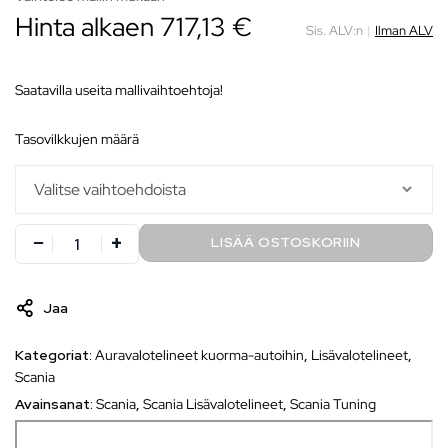
Hinta alkaen
717,13
€
Sis. ALV:n
|
Ilman ALV
Saatavilla useita mallivaihtoehtoja!
tasovilkkujen määrä
LISÄÄ OSTOSKORIIN
Jaa
Kategoriat:
Auravalotelineet kuorma-autoihin
,
Lisävalotelineet
,
Scania
Avainsanat:
Scania
,
Scania Lisävalotelineet
,
Scania Tuning