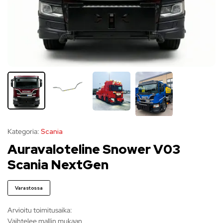
Kategoria:
Scania
Auravaloteline Snower V03
Scania NextGen
Varastossa
Arvioitu toimitusaika:
Vaihtelee mallin mukaan