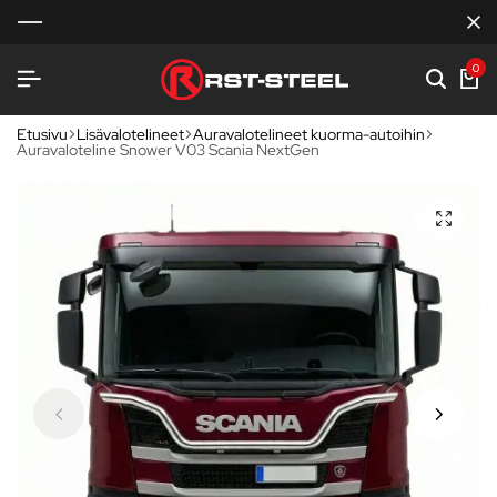
0
Etusivu
Lisävalotelineet
Auravalotelineet kuorma-autoihin
Auravaloteline Snower V03 Scania NextGen