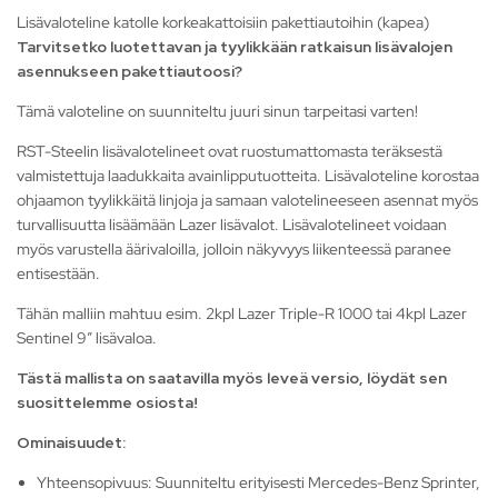
Lisävaloteline katolle korkeakattoisiin pakettiautoihin (kapea)
Tarvitsetko luotettavan ja tyylikkään ratkaisun lisävalojen
asennukseen pakettiautoosi?
Tämä valoteline on suunniteltu juuri sinun tarpeitasi varten!
RST-Steelin lisävalotelineet ovat ruostumattomasta teräksestä
valmistettuja laadukkaita avainlipputuotteita. Lisävaloteline korostaa
ohjaamon tyylikkäitä linjoja ja samaan valotelineeseen asennat myös
turvallisuutta lisäämään Lazer lisävalot. Lisävalotelineet voidaan
myös varustella äärivaloilla, jolloin näkyvyys liikenteessä paranee
entisestään.
Tähän malliin mahtuu esim. 2kpl Lazer Triple-R 1000 tai 4kpl Lazer
Sentinel 9″ lisävaloa.
Tästä mallista on saatavilla myös leveä versio, löydät sen
suosittelemme osiosta!
Ominaisuudet:
Yhteensopivuus: Suunniteltu erityisesti Mercedes-Benz Sprinter,