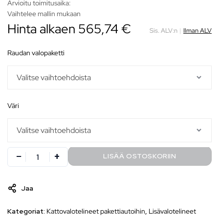
Arvioitu toimitusaika:
Vaihtelee mallin mukaan
Hinta alkaen
565,74
€
Sis. ALV:n
|
Ilman ALV
raudan valopaketti
väri
LISÄÄ OSTOSKORIIN
Jaa
Kategoriat:
Kattovalotelineet pakettiautoihin
,
Lisävalotelineet