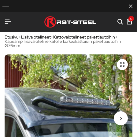
0
Etusivu
Lisävalotelineet
Kattovalotelineet pakettiautoihin
Kapeampi lisävaloteline katolle korkeakattoisiin pakettiautoihin
Ø76mm