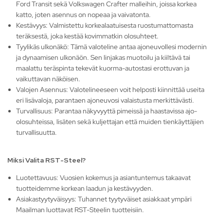
Ford Transit sekä Volkswagen Crafter malleihin, joissa korkea
katto, joten asennus on nopeaa ja vaivatonta.
Kestävyys: Valmistettu korkealaatuisesta ruostumattomasta
teräksestä, joka kestää kovimmatkin olosuhteet.
Tyylikäs ulkonäkö: Tämä valoteline antaa ajoneuvollesi modernin
ja dynaamisen ulkonäön. Sen linjakas muotoilu ja kiiltävä tai
maalattu teräspinta tekevät kuorma-autostasi erottuvan ja
vaikuttavan näköisen.
Valojen Asennus: Valotelineeseen voit helposti kiinnittää useita
eri lisävaloja, parantaen ajoneuvosi valaistusta merkittävästi.
Turvallisuus: Parantaa näkyvyyttä pimeissä ja haastavissa ajo-
olosuhteissa, lisäten sekä kuljettajan että muiden tienkäyttäjien
turvallisuutta.
Miksi Valita RST-Steel?
Luotettavuus: Vuosien kokemus ja asiantuntemus takaavat
tuotteidemme korkean laadun ja kestävyyden.
Asiakastyytyväisyys: Tuhannet tyytyväiset asiakkaat ympäri
Maailman luottavat RST-Steelin tuotteisiin.