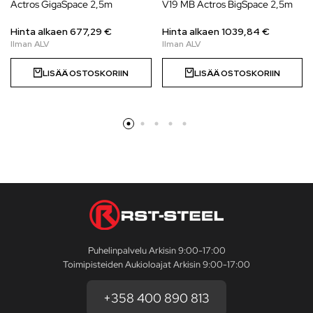
Actros GigaSpace 2,5m
V19 MB Actros BigSpace 2,5m
Hinta alkaen
677,29
€
Hinta alkaen
1039,84
€
LISÄÄ OSTOSKORIIN
LISÄÄ OSTOSKORIIN
Puhelinpalvelu Arkisin 9:00-17:00
Toimipisteiden Aukioloajat Arkisin 9:00-17:00
+358 400 890 813