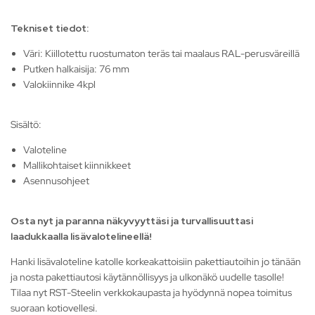
Tekniset tiedot:
Väri: Kiillotettu ruostumaton teräs tai maalaus RAL-perusväreillä
Putken halkaisija: 76 mm
Valokiinnike 4kpl
Sisältö:
Valoteline
Mallikohtaiset kiinnikkeet
Asennusohjeet
Osta nyt ja paranna näkyvyyttäsi ja turvallisuuttasi
laadukkaalla lisävalotelineellä!
Hanki lisävaloteline katolle korkeakattoisiin pakettiautoihin jo tänään
ja nosta pakettiautosi käytännöllisyys ja ulkonäkö uudelle tasolle!
Tilaa nyt RST-Steelin verkkokaupasta ja hyödynnä nopea toimitus
suoraan kotiovellesi.