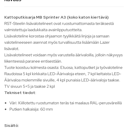
Kattoputkisarja MB Sprinter A3 (koko katon kiertävä)
RST-Steelin lisävalotelineet ovat ruostumattomasta teräksestä
valmistettuja laadukkaita avainlipputuotteita.
Lisävaloteline korostaa ohjaamon tyylikkäitä linjoja ja samaan
valotelineeseen asennat myös turvallisuutta lisäämään Lazer
lisävalot.
Lisävalotelineet voidaan myös varustella äärivaloilla, jolloin näkyvyys
liikenteessä paranee entisestään.
Tuote koostuu kolmesta osasta: Etuosa, kattoputket ja työvaloteline
Raudoissa 5 kpl kirkkaita LED-Äärivaloja eteen, 7 kpl keltaista LED-
Äärivaloa molemmille sivuille, 4 kpl punaisia LED-äärivaloja taakse.
TV sivuun 5+5 ja taakse 2 kpl
Tekniset tiedot:
Väri: Kiillotettu ruostumaton teräs tai maalaus RAL-perusväreillä
Putken halkaisija: 60 mm
Sisältö: