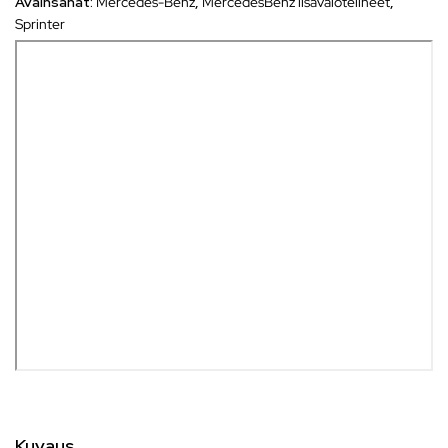
Avainsanat:
Mercedes-Benz
,
MercedesBenz lisävalotelineet
,
Sprinter
Kuvaus