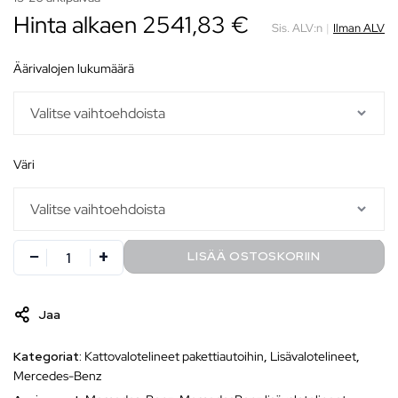
Hinta alkaen
2541,83
€
Sis. ALV:n
|
Ilman ALV
äärivalojen lukumäärä
väri
LISÄÄ OSTOSKORIIN
Jaa
Kategoriat:
Kattovalotelineet pakettiautoihin
,
Lisävalotelineet
,
Mercedes-Benz