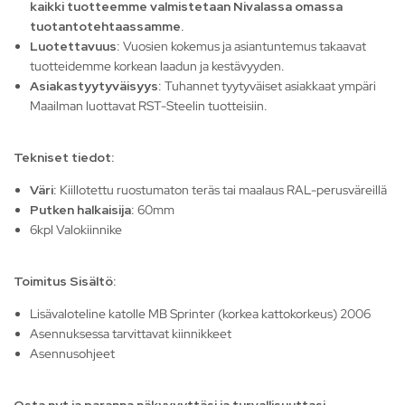
kaikki tuotteemme valmistetaan Nivalassa omassa
tuotantotehtaassamme.
Luotettavuus
: Vuosien kokemus ja asiantuntemus takaavat
tuotteidemme korkean laadun ja kestävyyden.
Asiakastyytyväisyys
: Tuhannet tyytyväiset asiakkaat ympäri
Maailman luottavat RST-Steelin tuotteisiin.
Tekniset tiedot:
Väri
: Kiillotettu ruostumaton teräs tai maalaus RAL-perusväreillä
Putken halkaisija
: 60mm
6kpl Valokiinnike
Toimitus Sisältö:
Lisävaloteline katolle MB Sprinter (korkea kattokorkeus) 2006
Asennuksessa tarvittavat kiinnikkeet
Asennusohjeet