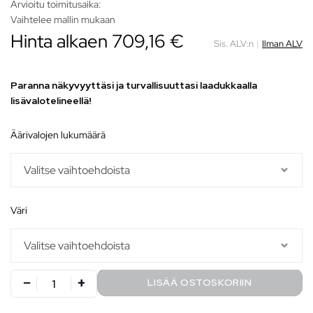
Arvioitu toimitusaika:
Vaihtelee mallin mukaan
Hinta alkaen
709,16
€
Sis. ALV:n
|
Ilman ALV
Paranna näkyvyyttäsi ja turvallisuuttasi laadukkaalla
lisävalotelineellä!
äärivalojen lukumäärä
väri
LISÄÄ OSTOSKORIIN