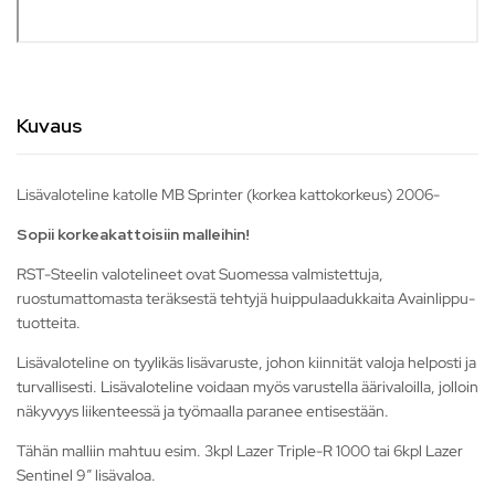
Kuvaus
Lisävaloteline katolle MB Sprinter (korkea kattokorkeus) 2006-
Sopii korkeakattoisiin malleihin!
RST-Steelin valotelineet ovat Suomessa valmistettuja,
ruostumattomasta teräksestä tehtyjä huippulaadukkaita Avainlippu-
tuotteita.
Lisävaloteline on tyylikäs lisävaruste, johon kiinnität valoja helposti ja
turvallisesti. Lisävaloteline voidaan myös varustella äärivaloilla, jolloin
näkyvyys liikenteessä ja työmaalla paranee entisestään.
Tähän malliin mahtuu esim. 3kpl Lazer Triple-R 1000 tai 6kpl Lazer
Sentinel 9″ lisävaloa.