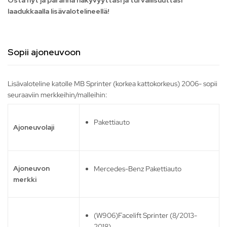
Osta nyt ja paranna näkyvyyttäsi ja turvallisuuttasi
laadukkaalla lisävalotelineellä!
Sopii ajoneuvoon
Lisävaloteline katolle MB Sprinter (korkea kattokorkeus) 2006- sopii
seuraaviin merkkeihin/malleihin:
Pakettiauto
Ajoneuvolaji
Ajoneuvon
Mercedes-Benz Pakettiauto
merkki
(W906)Facelift Sprinter (8/2013-
2018)