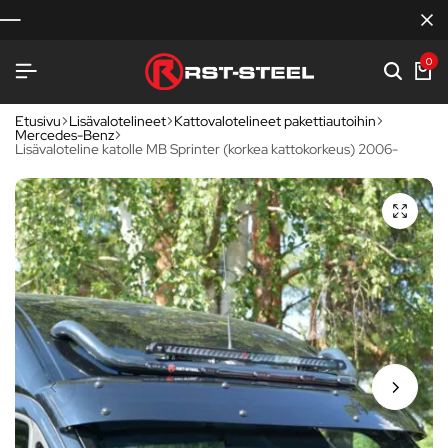
0
Etusivu
Lisävalotelineet
Kattovalotelineet pakettiautoihin
Mercedes-Benz
Lisävaloteline katolle MB Sprinter (korkea kattokorkeus) 2006-