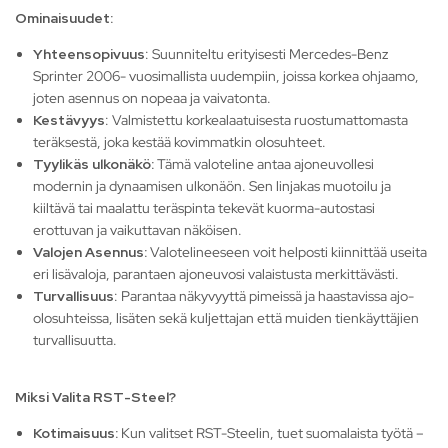
Ominaisuudet:
Yhteensopivuus
: Suunniteltu erityisesti Mercedes-Benz
Sprinter 2006- vuosimallista uudempiin, joissa korkea ohjaamo,
joten asennus on nopeaa ja vaivatonta.
Kestävyys
: Valmistettu korkealaatuisesta ruostumattomasta
teräksestä, joka kestää kovimmatkin olosuhteet.
Tyylikäs ulkonäkö:
Tämä valoteline antaa ajoneuvollesi
modernin ja dynaamisen ulkonäön. Sen linjakas muotoilu ja
kiiltävä tai maalattu teräspinta tekevät kuorma-autostasi
erottuvan ja vaikuttavan näköisen.
Valojen Asennus:
Valotelineeseen voit helposti kiinnittää useita
eri lisävaloja, parantaen ajoneuvosi valaistusta merkittävästi.
Turvallisuus
: Parantaa näkyvyyttä pimeissä ja haastavissa ajo-
olosuhteissa, lisäten sekä kuljettajan että muiden tienkäyttäjien
turvallisuutta.
Miksi Valita RST-Steel?
Kotimaisuus:
Kun valitset RST-Steelin, tuet suomalaista työtä –