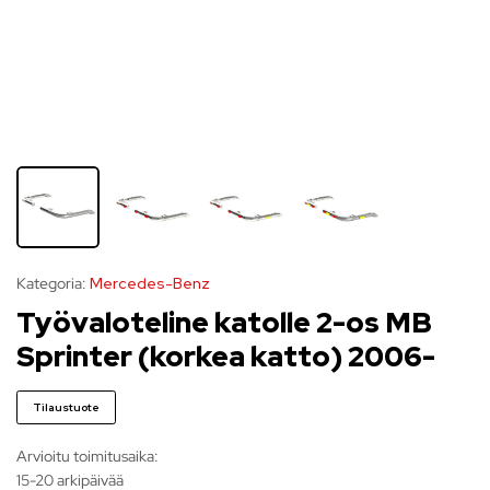
Kategoria:
Mercedes-Benz
Työvaloteline katolle 2-os MB
Sprinter (korkea katto) 2006-
Tilaustuote
Arvioitu toimitusaika:
15-20 arkipäivää