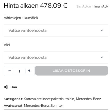
Hinta alkaen
478,09
€
Sis. ALV:n
|
Ilman ALV
äärivalojen lukumäärä
väri
LISÄÄ OSTOSKORIIN
Jaa
Kategoriat:
Kattovalotelineet pakettiautoihin
,
Mercedes-Benz
Avainsanat:
Mercedes-Benz
,
Sprinter