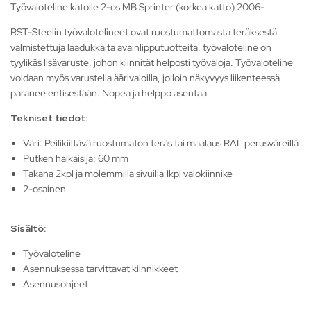
Työvaloteline katolle 2-os MB Sprinter (korkea katto) 2006-
RST-Steelin työvalotelineet ovat ruostumattomasta teräksestä
valmistettuja laadukkaita avainlipputuotteita. työvaloteline on
tyylikäs lisävaruste, johon kiinnität helposti työvaloja. Työvaloteline
voidaan myös varustella äärivaloilla, jolloin näkyvyys liikenteessä
paranee entisestään. Nopea ja helppo asentaa.
Tekniset tiedot:
Väri: Peilikiiltävä ruostumaton teräs tai maalaus RAL perusväreillä
Putken halkaisija: 60 mm
Takana 2kpl ja molemmilla sivuilla 1kpl valokiinnike
2-osainen
Sisältö:
Työvaloteline
Asennuksessa tarvittavat kiinnikkeet
Asennusohjeet