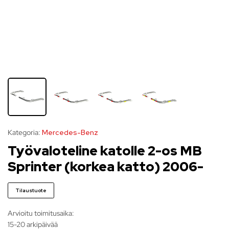
Kategoria:
Mercedes-Benz
Työvaloteline katolle 2-os MB
Sprinter (korkea katto) 2006-
Tilaustuote
Arvioitu toimitusaika:
15-20 arkipäivää