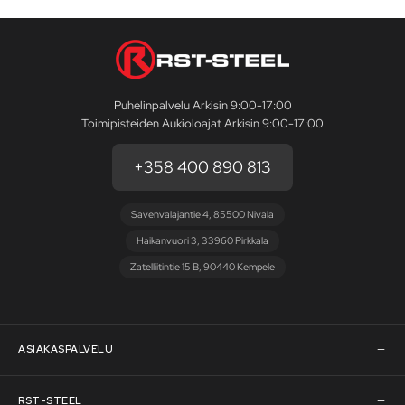
Puhelinpalvelu Arkisin 9:00-17:00
Toimipisteiden Aukioloajat Arkisin 9:00-17:00
+358 400 890 813
Savenvalajantie 4, 85500 Nivala
Haikanvuori 3, 33960 Pirkkala
Zatelliitintie 15 B, 90440 Kempele
ASIAKASPALVELU
Asiakaspalvelu
RST-STEEL