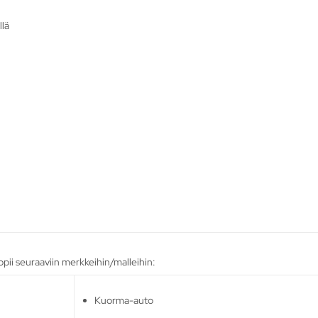
llä
opii seuraaviin merkkeihin/malleihin:
Kuorma-auto