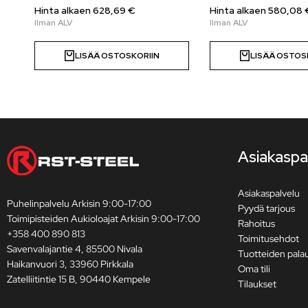
Hinta alkaen
628,69
€
Hinta alkaen
580,08
LISÄÄ OSTOSKORIIN
LISÄÄ OSTOS
Asiakaspa
Asiakaspalvelu
Puhelinpalvelu Arkisin 9:00-17:00
Pyydä tarjous
Toimipisteiden Aukioloajat Arkisin 9:00-17:00
Rahoitus
+358 400 890 813
Toimitusehdot
Savenvalajantie 4, 85500 Nivala
Tuotteiden pala
Haikanvuori 3, 33960 Pirkkala
Oma tili
Zatelliitintie 15 B, 90440 Kempele
Tilaukset