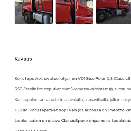
Kuvaus
Koristeputket sivutuuliohjaimiin V01 Sisu Polar 2,3 Classic
RST-Steelin koristeputket ovat Suomessa valmistettuja, ruostuma
Koristeputket on varusteltu äärivaloilla ja tasovilkuilla, jolloin nä
HUOM! Koristeputket sopii vain jos autossa on ilmaotto kato
Lisäksi auton on oltava ClassicSpace ohjaamolla, tasalattiama
Tekniset tiedot: