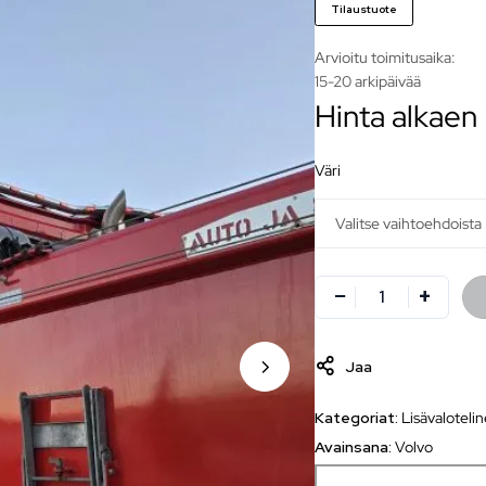
Tilaustuote
Arvioitu toimitusaika:
15-20 arkipäivää
Hinta alkae
väri
Jaa
Kategoriat:
Lisävaloteli
Avainsana:
Volvo