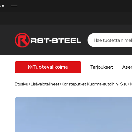
RST-
Kotimaista
Steel
laatua,
laatutietoiselle
Tuotevalikoima
Tarjoukset
Ase
autoilijalle
Etusivu
Lisävalotelineet
Koristeputket Kuorma-autoihin
Sisu
K