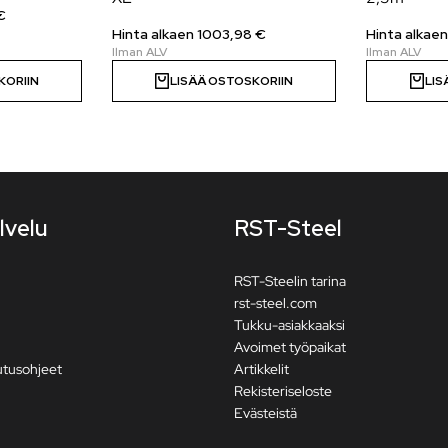
€
Hinta alkaen
1003,98
€
Hinta alkae
KORIIN
LISÄÄ OSTOSKORIIN
LIS
lvelu
RST-Steel
RST-Steelin tarina
rst-steel.com
Tukku-asiakkaaksi
Avoimet työpaikat
utusohjeet
Artikkelit
Rekisteriseloste
Evästeistä