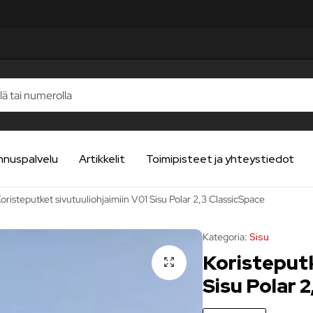
nnuspalvelu
Artikkelit
Toimipisteet ja yhteystiedot
oristeputket sivutuuliohjaimiin V01 Sisu Polar 2,3 ClassicSpace
Kategoria:
Sisu
Koristeputk
Sisu Polar 