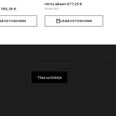
Hinta alkaen
677,29
€
Hi
n
1155,38
€
ÄÄ OSTOSKORIIN
LISÄÄ OSTOSKORIIN
Uutiskirje
Tilaa uutiskirje – nappaa heti -10 % alennuskoodi ja
pysy ajan tasalla uutuuksista, tarjouksista ja
kampanjoista!
Tilaa uutiskirje