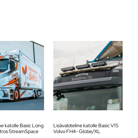
ne katolle Basic Long
Lisävaloteline katolle Basic V15
Li
tros StreamSpace
Volvo FH4- Globe/XL
V1