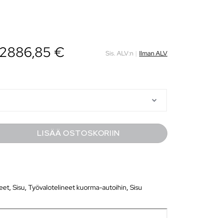
n 2886,85 €
Sis. ALV:n
|
Ilman ALV
LISÄÄ OSTOSKORIIN
neet
,
Sisu
,
Työvalotelineet kuorma-autoihin
,
Sisu