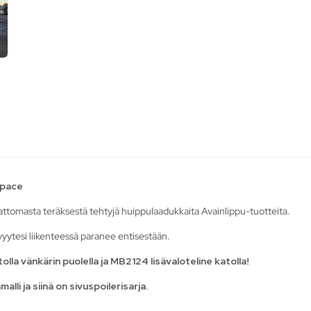
Space
ttomasta teräksestä tehtyjä huippulaadukkaita Avainlippu-tuotteita.
kyvyytesi liikenteessä paranee entisestään.
lla vänkärin puolella ja MB2124 lisävaloteline katolla!
lli ja siinä on sivuspoilerisarja.