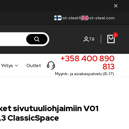
rst-steel.fi
rst-steel.com
0
Tili
+358 400 890
813
Yritys
Outlet
Myynti- ja asiakaspalvelu (8-17)
et sivutuuliohjaimiin V01
2,3 ClassicSpace