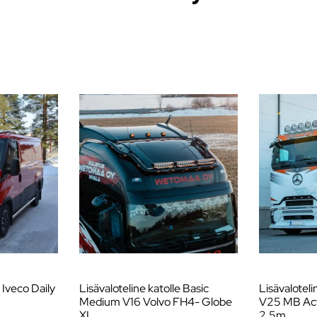
 Iveco Daily
Lisävaloteline katolle Basic
Lisävaloteli
Medium V16 Volvo FH4- Globe
V25 MB Ac
XL
2,5m