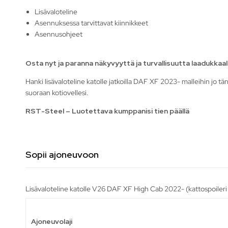
Lisävaloteline
Asennuksessa tarvittavat kiinnikkeet
Asennusohjeet
Osta nyt ja paranna näkyvyyttä ja turvallisuutta laadukkaalla
Hanki lisävaloteline katolle jatkoilla DAF XF 2023- malleihin jo 
suoraan kotiovellesi.
RST-Steel – Luotettava kumppanisi tien päällä
Sopii ajoneuvoon
Lisävaloteline katolle V26 DAF XF High Cab 2022- (kattospoileri l
Ajoneuvolaji