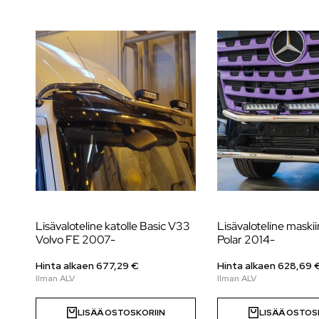
Lisävaloteline katolle Basic V33
Lisävaloteline maskii
Volvo FE 2007-
Polar 2014-
Hinta alkaen
677,29
€
Hinta alkaen
628,69
LISÄÄ OSTOSKORIIN
LISÄÄ OSTOS