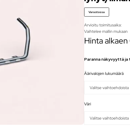
Varastossa
Arvioitu toimitusaika:
Vaihtelee mallin mukaan
Hinta alkaen
Paranna näkyvyyttä ja tu
äärivalojen lukumäärä
väri