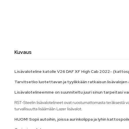
Kuvaus
Lisävaloteline katolle V26 DAF XF High Cab 2022- (kattospo
Tarvitsetko luotettavan ja tyylikkään ratkaisun lisävaloj
Lisävalotelineemme on suunniteltu juuri sinun tarpeitasi va
RST-Steelin lisävalotelineet ovat ruostumattomasta teräksestä val
turvallisuutta lisäämään Lazer lisävalot.
HUOM! Sopii autoihin, joissa aurinkolippa ja lyhin kattospoile