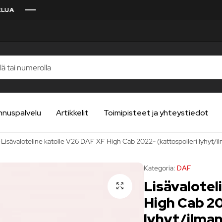
nnuspalvelu
Artikkelit
Toimipisteet ja yhteystiedot
Lisävaloteline katolle V26 DAF XF High Cab 2022- (kattospoileri lyhyt/i
Kategoria:
DAF
Lisävalotel
High Cab 20
lyhyt/ilman