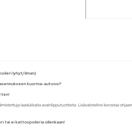
ileri lyhyt/ilman)
en asennukseen kuorma-autoosi?
rten!
mistettuja laadukkaita avainlipputuotteita. Lisävaloteline korostaa ohjaa
ri tai ei kattospoileria ollenkaan!