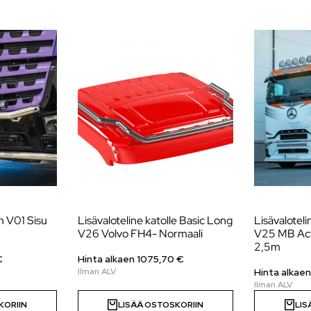
n V01 Sisu
Lisävaloteline katolle Basic Long
Lisävaloteli
V26 Volvo FH4- Normaali
V25 MB Ac
2,5m
€
Hinta alkaen
1075,70
€
Hinta alkae
KORIIN
LISÄÄ OSTOSKORIIN
LIS