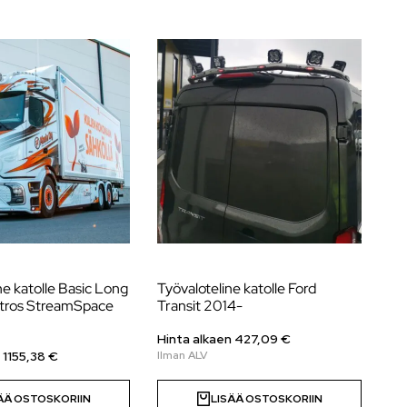
ne katolle Basic Long
Työvaloteline katolle Ford
Li
tros StreamSpace
Transit 2014-
Ac
Hinta alkaen
427,09
€
Hi
n
1155,38
€
ÄÄ OSTOSKORIIN
LISÄÄ OSTOSKORIIN