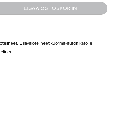
LISÄÄ OSTOSKORIIN
lotelineet
,
Lisävalotelineet kuorma-auton katolle
telineet