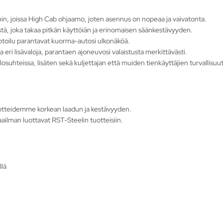
in, joissa High Cab ohjaamo, joten asennus on nopeaa ja vaivatonta.
tä, joka takaa pitkän käyttöiän ja erinomaisen säänkestävyyden.
muotoilu parantavat kuorma-autosi ulkonäköä.
 eri lisävaloja, parantaen ajoneuvosi valaistusta merkittävästi.
osuhteissa, lisäten sekä kuljettajan että muiden tienkäyttäjien turvallisuut
otteidemme korkean laadun ja kestävyyden.
ailman luottavat RST-Steelin tuotteisiin.
llä