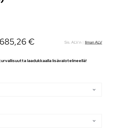
685,26
€
Sis. ALV:n
|
Ilman ALV
rvallisuutta laadukkaalla lisävalotelineellä!