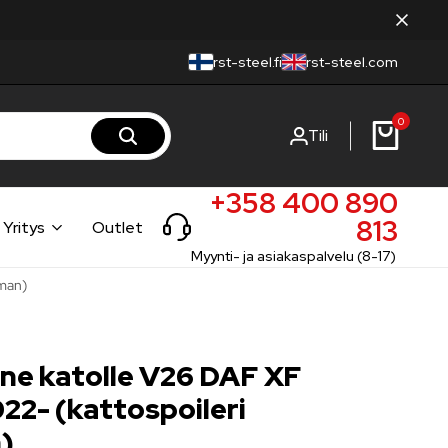
rst-steel.fi
rst-steel.com
0
Tili
+358 400 890
813
Yritys
Outlet
Myynti- ja asiakaspalvelu (8-17)
lman)
ine katolle V26 DAF XF
22- (kattospoileri
)