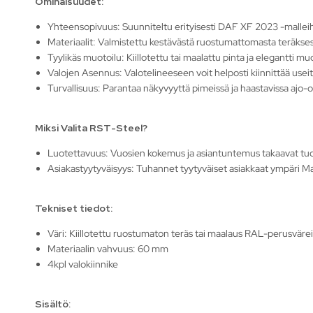
Ominaisuudet:
Yhteensopivuus: Suunniteltu erityisesti DAF XF 2023 -malleih
Materiaalit: Valmistettu kestävästä ruostumattomasta teräkses
Tyylikäs muotoilu: Kiillotettu tai maalattu pinta ja elegantti 
Valojen Asennus: Valotelineeseen voit helposti kiinnittää useita
Turvallisuus: Parantaa näkyvyyttä pimeissä ja haastavissa ajo-ol
Miksi Valita RST-Steel?
Luotettavuus: Vuosien kokemus ja asiantuntemus takaavat tu
Asiakastyytyväisyys: Tuhannet tyytyväiset asiakkaat ympäri Ma
Tekniset tiedot:
Väri: Kiillotettu ruostumaton teräs tai maalaus RAL-perusvärei
Materiaalin vahvuus: 60 mm
4kpl valokiinnike
Sisältö
: