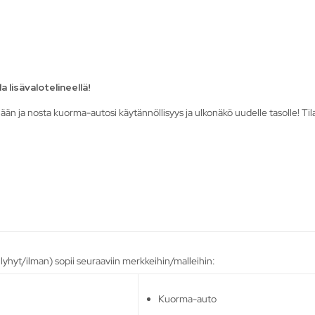
 lisävalotelineellä!
tänään ja nosta kuorma-autosi käytännöllisyys ja ulkonäkö uudelle tasolle!
yhyt/ilman) sopii seuraaviin merkkeihin/malleihin:
Kuorma-auto