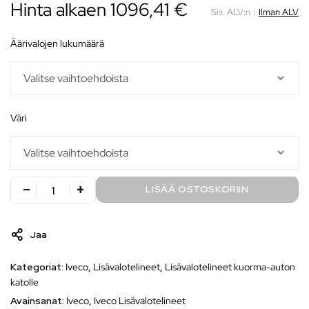
Hinta alkaen
1096,41
€
Sis. ALV:n
|
Ilman ALV
äärivalojen lukumäärä
väri
LISÄÄ OSTOSKORIIN
Jaa
Kategoriat:
Iveco
,
Lisävalotelineet
,
Lisävalotelineet kuorma-auton
katolle
Avainsanat:
Iveco
,
Iveco Lisävalotelineet