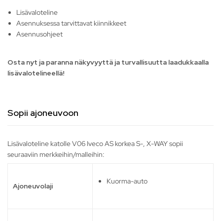
Lisävaloteline
Asennuksessa tarvittavat kiinnikkeet
Asennusohjeet
Osta nyt ja paranna näkyvyyttä ja turvallisuutta laadukkaalla
lisävalotelineellä!
Sopii ajoneuvoon
Lisävaloteline katolle V06 Iveco AS korkea S-, X-WAY sopii
seuraaviin merkkeihin/malleihin:
Kuorma-auto
Ajoneuvolaji